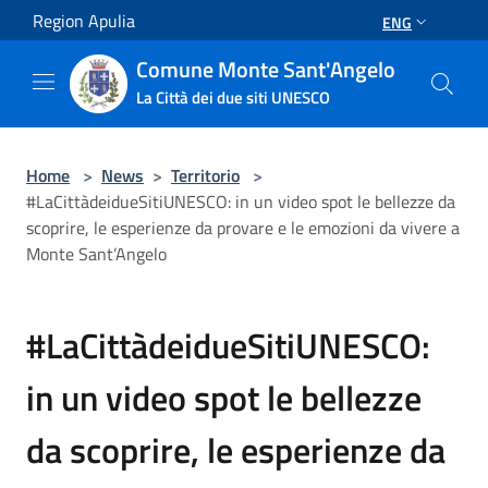
Salta al contenuto principale
Region Apulia
ENG
Comune Monte Sant'Angelo
La Città dei due siti UNESCO
Home
>
News
>
Territorio
>
#LaCittàdeidueSitiUNESCO: in un video spot le bellezze da
scoprire, le esperienze da provare e le emozioni da vivere a
Monte Sant’Angelo
#LaCittàdeidueSitiUNESCO:
in un video spot le bellezze
da scoprire, le esperienze da