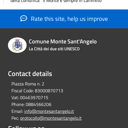
della comunità: “Il Monte è sempre in cammino”
Rate this site, help us improve
Comune Monte Sant'Angelo
La Città dei due siti UNESCO
Contact details
Piazza Roma n. 2
Fiscal Code:
83000870713
Vat:
00463970715
Phone:
0884566206
Email:
info@montesantangelo.it
Pec:
protocollo@montesantangelo.it