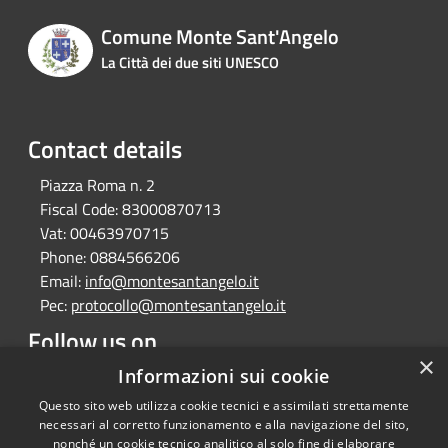
Comune Monte Sant'Angelo
La Città dei due siti UNESCO
Contact details
Piazza Roma n. 2
Fiscal Code:
83000870713
Vat:
00463970715
Phone:
0884566206
Email:
info@montesantangelo.it
Pec:
protocollo@montesantangelo.it
Follow us on
×
Informazioni sui cookie
Facebook
Youtube
Instagram
Telegram
Whatsapp
Questo sito web utilizza cookie tecnici e assimilati strettamente
necessari al corretto funzionamento e alla navigazione del sito,
nonché un cookie tecnico analitico al solo fine di elaborare