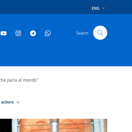
ENG
Search
che parla al mondo”
 actions