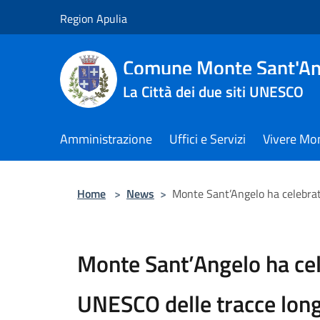
Salta al contenuto principale
Region Apulia
Comune Monte Sant'An
La Città dei due siti UNESCO
Amministrazione
Uffici e Servizi
Vivere Mo
Home
>
News
>
Monte Sant’Angelo ha celebrat
Monte Sant’Angelo ha cel
UNESCO delle tracce lon