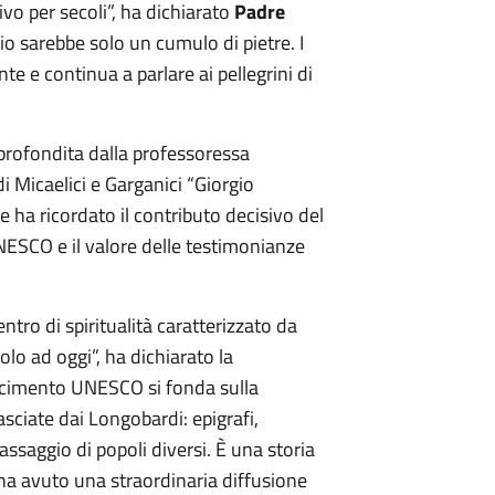
vo per secoli”, ha dichiarato
Padre
o sarebbe solo un cumulo di pietre. I
nte e continua a parlare ai pellegrini di
pprofondita dalla professoressa
di Micaelici e Garganici “Giorgio
he ha ricordato il contributo decisivo del
NESCO e il valore delle testimonianze
ntro di spiritualità caratterizzato da
olo ad oggi”, ha dichiarato la
oscimento UNESCO si fonda sulla
asciate dai Longobardi: epigrafi,
passaggio di popoli diversi. È una storia
a avuto una straordinaria diffusione