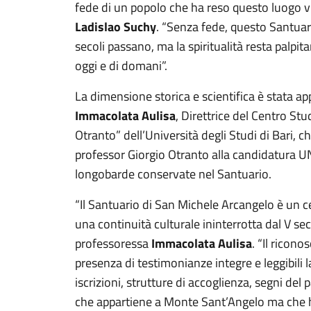
fede di un popolo che ha reso questo luogo vi
Ladislao Suchy
. “Senza fede, questo Santuari
secoli passano, ma la spiritualità resta palpita
oggi e di domani”.
La dimensione storica e scientifica è stata a
Immacolata Aulisa
, Direttrice del Centro Stu
Otranto” dell’Università degli Studi di Bari, c
professor Giorgio Otranto alla candidatura U
longobarde conservate nel Santuario.
“Il Santuario di San Michele Arcangelo è un ce
una continuità culturale ininterrotta dal V sec
professoressa
Immacolata Aulisa
. “Il ricon
presenza di testimonianze integre e leggibili l
iscrizioni, strutture di accoglienza, segni del 
che appartiene a Monte Sant’Angelo ma che h