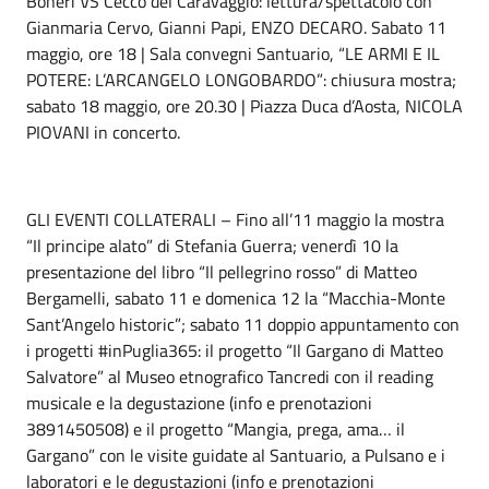
Boneri VS Cecco del Caravaggio: lettura/spettacolo con
Gianmaria Cervo, Gianni Papi, ENZO DECARO. Sabato 11
maggio, ore 18 | Sala convegni Santuario, “LE ARMI E IL
POTERE: L’ARCANGELO LONGOBARDO”: chiusura mostra;
sabato 18 maggio, ore 20.30 | Piazza Duca d’Aosta, NICOLA
PIOVANI in concerto.
GLI EVENTI COLLATERALI – Fino all’11 maggio la mostra
“Il principe alato” di Stefania Guerra; venerdì 10 la
presentazione del libro “Il pellegrino rosso” di Matteo
Bergamelli, sabato 11 e domenica 12 la “Macchia-Monte
Sant’Angelo historic”; sabato 11 doppio appuntamento con
i progetti #inPuglia365: il progetto “Il Gargano di Matteo
Salvatore” al Museo etnografico Tancredi con il reading
musicale e la degustazione (info e prenotazioni
3891450508) e il progetto “Mangia, prega, ama… il
Gargano” con le visite guidate al Santuario, a Pulsano e i
laboratori e le degustazioni (info e prenotazioni