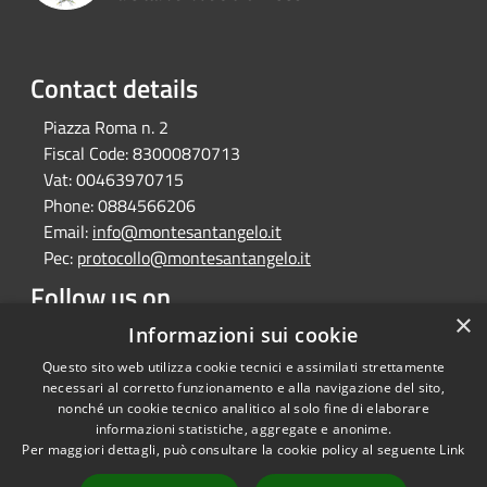
Contact details
Piazza Roma n. 2
Fiscal Code:
83000870713
Vat:
00463970715
Phone:
0884566206
Email:
info@montesantangelo.it
Pec:
protocollo@montesantangelo.it
Follow us on
×
Facebook
Youtube
Instagram
Telegram
Whatsapp
Informazioni sui cookie
Questo sito web utilizza cookie tecnici e assimilati strettamente
necessari al corretto funzionamento e alla navigazione del sito,
nonché un cookie tecnico analitico al solo fine di elaborare
informazioni statistiche, aggregate e anonime.
RSS
Copyright © 2026 • Comune
Per maggiori dettagli, può consultare la cookie policy al seguente
Link
Accessibility
Monte Sant'Angelo • Powered