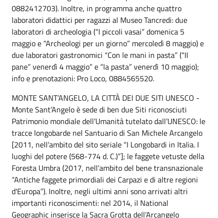
0882412703). Inoltre, in programma anche quattro
laboratori didattici per ragazzi al Museo Tancredi: due
laboratori di archeologia (“I piccoli vasai” domenica 5
maggio e “Archeologi per un giorno” mercoledì 8 maggio) e
due laboratori gastronomici “Con le mani in pasta” (“Il
pane” venerdì 4 maggio” e “la pasta” venerdì 10 maggio);
info e prenotazioni: Pro Loco, 0884565520.
MONTE SANT’ANGELO, LA CITTÀ DEI DUE SITI UNESCO -
Monte Sant’Angelo è sede di ben due Siti riconosciuti
Patrimonio mondiale dell’Umanità tutelato dall’UNESCO: le
tracce longobarde nel Santuario di San Michele Arcangelo
[2011, nell’ambito del sito seriale “I Longobardi in Italia. I
luoghi del potere (568-774 d. C.)”]; le faggete vetuste della
Foresta Umbra (2017, nell’ambito del bene transnazionale
“Antiche faggete primordiali dei Carpazi e di altre regioni
d'Europa”). Inoltre, negli ultimi anni sono arrivati altri
importanti riconoscimenti: nel 2014, il National
Geographic inserisce la Sacra Grotta dell’Arcangelo