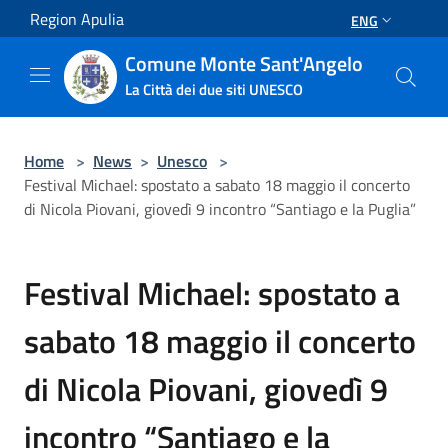
Salta al contenuto principale
Region Apulia
ENG
Comune Monte Sant'Angelo
La Città dei due siti UNESCO
Home
>
News
>
Unesco
>
Festival Michael: spostato a sabato 18 maggio il concerto
di Nicola Piovani, giovedì 9 incontro “Santiago e la Puglia”
Festival Michael: spostato a
sabato 18 maggio il concerto
di Nicola Piovani, giovedì 9
incontro “Santiago e la