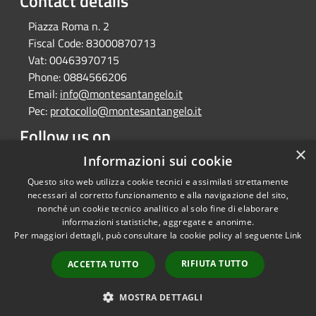
Contact details
Piazza Roma n. 2
Fiscal Code:
83000870713
Vat:
00463970715
Phone:
0884566206
Email:
info@montesantangelo.it
Pec:
protocollo@montesantangelo.it
Follow us on
×
Facebook
Youtube
Instagram
Telegram
Whatsapp
Informazioni sui cookie
Questo sito web utilizza cookie tecnici e assimilati strettamente
necessari al corretto funzionamento e alla navigazione del sito,
nonché un cookie tecnico analitico al solo fine di elaborare
informazioni statistiche, aggregate e anonime.
RSS
Copyright © 2026 • Comune
Per maggiori dettagli, può consultare la cookie policy al seguente
Link
Accessibility
Monte Sant'Angelo • Powered
Privacy
Municipium
Admin
by
•
RIFIUTA TUTTO
ACCETTA TUTTO
Cookie
access
Sitemap
MOSTRA DETTAGLI