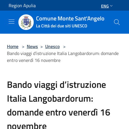
Salta al contenuto principale
Region Apulia
ENG
Comune Monte Sant'Angelo
La Città dei due siti UNESCO
Home
>
News
>
Unesco
>
Bando viaggi d’istruzione Italia Langobardorum: domande
entro venerdì 16 novembre
Bando viaggi d’istruzione
Italia Langobardorum:
domande entro venerdì 16
novembre