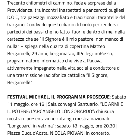
Trecento chilometri di cammino, fede e sorprese della
Provvidenza, tra incontri inaspettati e panzerotti pugliesi
D.O.C, tra paesaggi mozzafiato e tradizionali tarantelle del
Gargano. Condivido questo diario di bordo per rendervi
partecipi dei passi che ho fatto, fuori e dentro di me, nella
certezza che se “il Signore è il mio pastore, non manco di
nulla” – spiega nella quarta di copertina Matteo
Bergamelli, 29 anni, bergamasco, #PellegrinoRosso,
programmatore informatico che vive a Padova,
attivamente impegnato nella vita social e conduttore di
una trasmissione radiofonica cattolica “Il Signore,
Bergamelli!”.
FESTIVAL MICHAEL, IL PROGRAMMA
PROSEGUE
: Sabato
11 maggio, ore 18 | Sala convegni Santuario, “LE ARMI E
IL POTERE: L’ARCANGELO LONGOBARDO”: chiusura
mostra e presentazione catalogo mostra nazionale
“Longobardi in vetrina”; sabato 18 maggio, ore 20.30 |
Piazza Duca d’Aosta, NICOLA PIOVANI in concerto.