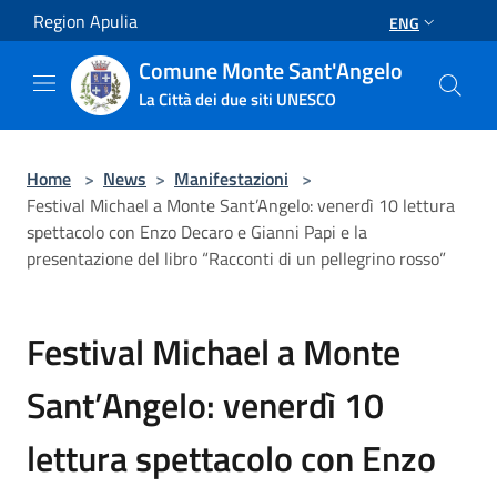
Salta al contenuto principale
Region Apulia
ENG
Comune Monte Sant'Angelo
La Città dei due siti UNESCO
Home
>
News
>
Manifestazioni
>
Festival Michael a Monte Sant’Angelo: venerdì 10 lettura
spettacolo con Enzo Decaro e Gianni Papi e la
presentazione del libro “Racconti di un pellegrino rosso”
Festival Michael a Monte
Sant’Angelo: venerdì 10
lettura spettacolo con Enzo