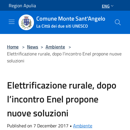
Salta al contenuto principale
Region Apulia
ENG
Comune Monte Sant'Angelo
La Città dei due siti UNESCO
Home
>
News
>
Ambiente
>
Elettrificazione rurale, dopo l’incontro Enel propone nuove
soluzioni
Elettrificazione rurale, dopo
l’incontro Enel propone
nuove soluzioni
Published on 7 December 2017 •
Ambiente