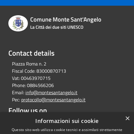
Comune Monte Sant'Angelo
La Città dei due siti UNESCO
Contact details
Piazza Roma n. 2
Fiscal Code:
83000870713
Vat:
00463970715
Phone:
0884566206
Email:
info@montesantangelo.it
Pec:
protocollo@montesantangelo.it
Follow us on
×
Facebook
Youtube
Instagram
Telegram
Whatsapp
Informazioni sui cookie
Questo sito web utilizza cookie tecnici e assimilati strettamente