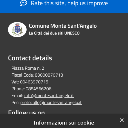
Rate this site, help us improve
Comune Monte Sant'Angelo
La Città dei due siti UNESCO
Contact details
Piazza Roma n. 2
Fiscal Code:
83000870713
Vat:
00463970715
Phone:
0884566206
Email:
info@montesantangelo.it
Pec:
protocollo@montesantangelo.it
Follow us on
×
Facebook
Youtube
Instagram
Telegram
Whatsapp
Informazioni sui cookie