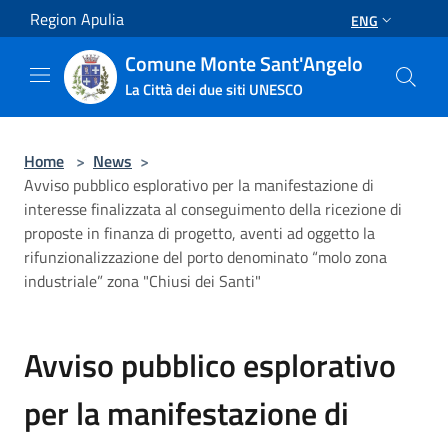
Salta al contenuto principale
Region Apulia
ENG
Comune Monte Sant'Angelo
La Città dei due siti UNESCO
Home
>
News
>
Avviso pubblico esplorativo per la manifestazione di
interesse finalizzata al conseguimento della ricezione di
proposte in finanza di progetto, aventi ad oggetto la
rifunzionalizzazione del porto denominato “molo zona
industriale” zona "Chiusi dei Santi"
Avviso pubblico esplorativo
per la manifestazione di