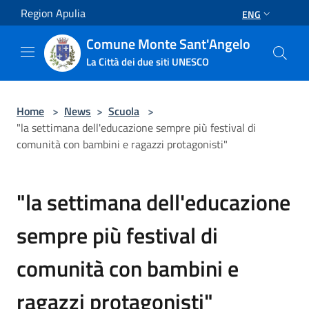
Salta al contenuto principale
Region Apulia
ENG
Comune Monte Sant'Angelo
La Città dei due siti UNESCO
Home
>
News
>
Scuola
>
"la settimana dell'educazione sempre più festival di
comunità con bambini e ragazzi protagonisti"
"la settimana dell'educazione
sempre più festival di
comunità con bambini e
ragazzi protagonisti"