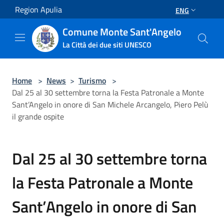
Salta al contenuto principale
Region Apulia
ENG
Comune Monte Sant'Angelo
La Città dei due siti UNESCO
Home
>
News
>
Turismo
>
Dal 25 al 30 settembre torna la Festa Patronale a Monte
Sant’Angelo in onore di San Michele Arcangelo, Piero Pelù
il grande ospite
Dal 25 al 30 settembre torna
la Festa Patronale a Monte
Sant’Angelo in onore di San