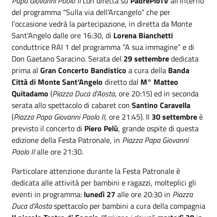
Papa Giovanni Paolo II
con diretta su
PadrePioTV
all’interno
del programma “Sulla via dell’Arcangelo” che per
l’occasione vedrà la partecipazione, in diretta da Monte
Sant’Angelo dalle ore 16:30, di
Lorena Bianchetti
conduttrice RAI 1 del programma “A sua immagine” e di
Don Gaetano Saracino. Serata del
29 settembre
dedicata
prima al
Gran Concerto Bandistico
a cura della
Banda
Città di Monte Sant’Angelo
diretto dal
M° Matteo
Quitadamo
(
Piazza Duca d’Aosta
, ore 20:15) ed in seconda
serata allo spettacolo di cabaret con
Santino Caravella
(
Piazza Papa Giovanni Paolo II
, ore 21:45). Il
30 settembre
è
previsto il concerto di
Piero Pelù
, grande ospite di questa
edizione della Festa Patronale,
in
Piazza Papa Giovanni
Paolo II
alle ore 21:30.
Particolare attenzione durante la Festa Patronale è
dedicata alle attività per bambini e ragazzi, molteplici gli
eventi in programma:
lunedì 27
alle ore 20:30 in
Piazza
Duca d’Aosta
spettacolo per bambini a cura della compagnia