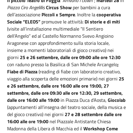
Il piccolo Teatro di Foggia
“Arrivano i clown”
;
martedì 28
in
Piazza Ciro Angelillis
Circus Show
per bambini a cura
dell’associazione
Piccoli x Sempre
. Inoltre la
cooperativa
Sociale “ELEOS”
promuove le attività:
Di storie e di miti
(visite all’installazione multimediale “Il Sentiero
dell’Angelo” ed al Castello Normanno Svevo Angioino
Aragonese con approfondimento sulla storia locale,
insieme a momenti laboratoriali di gioco creativo) nei
giorni
25 e 26 settembre, dalle ore 09:00 alle ore 12:30
con raduno presso la Basilica di San Michele Arcangelo
;
Fiabe di Piazza
(reading di fiabe con laboratorio creativo,
viaggio alla scoperta delle emozioni primarie) nei giorni
25
e 26 settembre, dalle ore 16:00 alle ore 19:00, 27
settembre, dalle ore 09:30 alle ore 12:30, 29 settembre,
dalle ore 16:00 alle 19:00
in Piazza Duca d’Aosta,
Giocolab
(appuntamenti all’insegna del teatro sociale, della musica e
del gioco creativo) nei giorni
27 e 28 settembre dalle ore
16:00 alle ore 19:00
nel Piazzale Antistante Chiesa
Madonna della Libera di Macchia ed il
Workshop Come