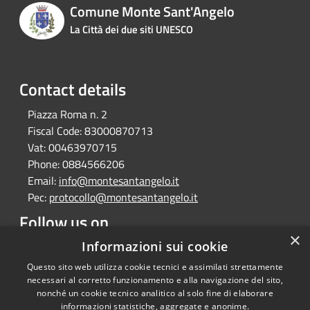
Comune Monte Sant'Angelo
La Città dei due siti UNESCO
Contact details
Piazza Roma n. 2
Fiscal Code:
83000870713
Vat:
00463970715
Phone:
0884566206
Email:
info@montesantangelo.it
Pec:
protocollo@montesantangelo.it
Follow us on
×
Facebook
Youtube
Instagram
Telegram
Whatsapp
Informazioni sui cookie
Questo sito web utilizza cookie tecnici e assimilati strettamente
necessari al corretto funzionamento e alla navigazione del sito,
nonché un cookie tecnico analitico al solo fine di elaborare
informazioni statistiche, aggregate e anonime.