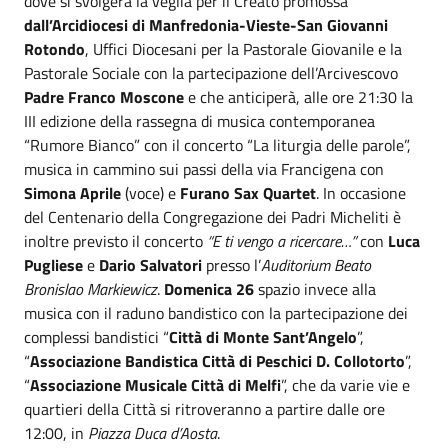
dove si svolgerà la veglia per il Creato promossa
dall’Arcidiocesi di Manfredonia-Vieste-San Giovanni
Rotondo
, Uffici Diocesani per la Pastorale Giovanile e la
Pastorale Sociale con la partecipazione dell’Arcivescovo
Padre
Franco Moscone
e che anticiperà, alle ore 21:30 la
III edizione della rassegna di musica contemporanea
“Rumore Bianco” con il concerto “La liturgia delle parole”,
musica in cammino sui passi della via Francigena con
Simona Aprile
(voce) e
Furano Sax Quartet
. In occasione
del Centenario della Congregazione dei Padri Micheliti è
inoltre previsto il concerto
“E ti vengo a ricercare…”
con
Luca
Pugliese
e
Dario Salvatori
presso l’
Auditorium Beato
Bronislao Markiewicz
.
Domenica 26
spazio invece alla
musica con il raduno bandistico con la partecipazione dei
complessi bandistici “
Città di Monte Sant’Angelo
”,
“
Associazione Bandistica Città di Peschici D. Collotorto
”,
“
Associazione Musicale Città di Melfi
”, che da varie vie e
quartieri della Città si ritroveranno a partire dalle ore
12:00, in
Piazza Duca d’Aosta
.