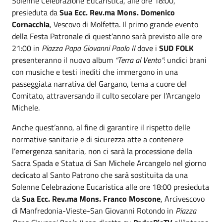
Solenne Celebrazione Eucaristica, alle ore 18:00,
presieduta da
Sua Ecc. Rev.ma Mons. Domenico
Cornacchia
, Vescovo di Molfetta. Il primo grande evento
della Festa Patronale di quest’anno sarà previsto alle ore
21:00 in
Piazza Papa Giovanni Paolo II
dove i
SUD FOLK
presenteranno il nuovo album
“Terra al Vento”
: undici brani
con musiche e testi inediti che immergono in una
passeggiata narrativa del Gargano, tema a cuore del
Comitato, attraversando il culto secolare per l’Arcangelo
Michele.
Anche quest’anno, al fine di garantire il rispetto delle
normative sanitarie e di sicurezza atte a contenere
l’emergenza sanitaria, non ci sarà la processione della
Sacra Spada e Statua di San Michele Arcangelo nel giorno
dedicato al Santo Patrono che sarà sostituita da una
Solenne Celebrazione Eucaristica alle ore 18:00 presieduta
da
Sua Ecc. Rev.ma Mons. Franco Moscone
, Arcivescovo
di Manfredonia-Vieste-San Giovanni Rotondo in
Piazza