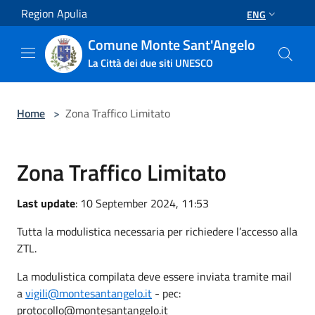
Salta al contenuto principale
Region Apulia
ENG
Comune Monte Sant'Angelo
La Città dei due siti UNESCO
Home
>
Zona Traffico Limitato
Zona Traffico Limitato
Last update
: 10 September 2024, 11:53
Tutta la modulistica necessaria per richiedere l’accesso alla
ZTL.
La modulistica compilata deve essere inviata tramite mail
a
vigili@montesantangelo.it
- pec:
protocollo@montesantangelo.it