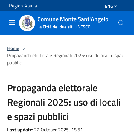
Salta al contenuto principale
Region Apulia
ENG
Comune Monte Sant'Angelo
La Città dei due siti UNESCO
Home
>
Propaganda elettorale Regionali 2025: uso di locali e spazi
pubblici
Propaganda elettorale
Regionali 2025: uso di locali
e spazi pubblici
Last update
: 22 October 2025, 18:51