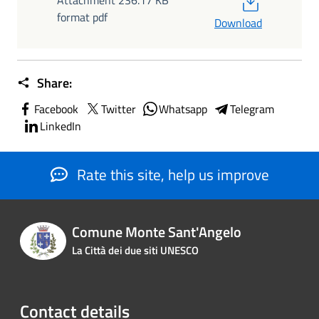
Attachment 236.17 KB
format pdf
Download
Share:
Facebook
Twitter
Whatsapp
Telegram
LinkedIn
Rate this site, help us improve
Comune Monte Sant'Angelo
La Città dei due siti UNESCO
Contact details