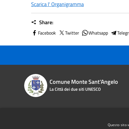
Scarica l' Organigramma
Share:
Facebook
Twitter
Whatsapp
Teleg
Comune Monte Sant'Angelo
La Città dei due siti UNESCO
Contact details
Questo sito 
Piazza Roma n. 2
Phone:
0