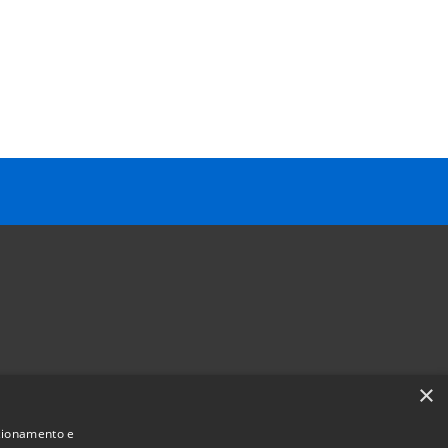
×
Follow us on
nzionamento e
Facebook
Youtube
Instagram
Telegram
Whatsapp