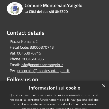
Comune Monte Sant'Angelo
La Città dei due siti UNESCO
Contact details
Piazza Roma n. 2
Fiscal Code:
83000870713
Vat:
00463970715
Phone:
0884566206
Email:
info@montesantangelo.it
Pec:
protocollo@montesantangelo.it
Follow us on
×
Facebook
Youtube
Instagram
Telegram
Whatsapp
Informazioni sui cookie
Questo sito web utilizza cookie tecnici e assimilati strettamente
necessari al corretto funzionamento e alla navigazione del sito,
nonché un cookie tecnico analitico al solo fine di elaborare
informazioni statistiche, aggregate e anonime.