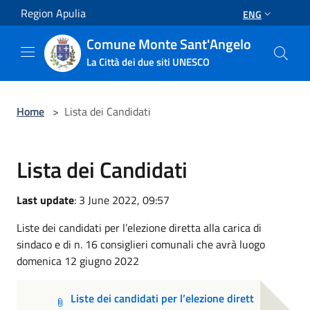
Salta al contenuto principale
Region Apulia
ENG
Comune Monte Sant'Angelo
La Città dei due siti UNESCO
Home
>
Lista dei Candidati
Lista dei Candidati
Last update
: 3 June 2022, 09:57
Liste dei candidati per l’elezione diretta alla carica di
sindaco e di n. 16 consiglieri comunali che avrà luogo
domenica 12 giugno 2022
Liste dei candidati per l’elezione dirett