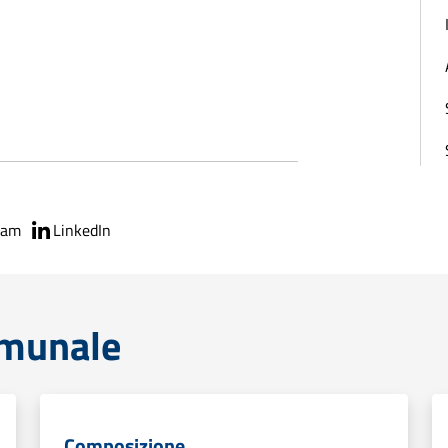
ram
LinkedIn
omunale
Composizione