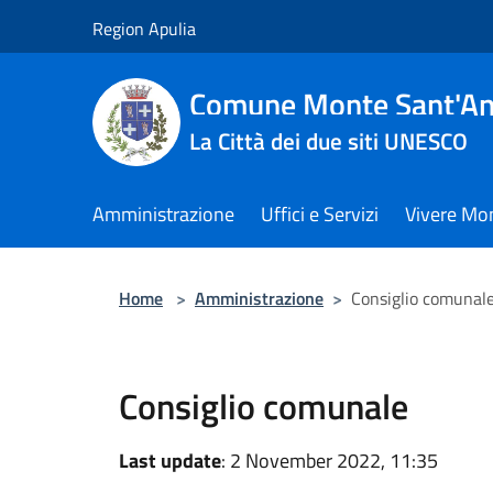
Salta al contenuto principale
Region Apulia
Comune Monte Sant'An
La Città dei due siti UNESCO
Amministrazione
Uffici e Servizi
Vivere Mo
Home
>
Amministrazione
>
Consiglio comunal
Consiglio comunale
Last update
: 2 November 2022, 11:35