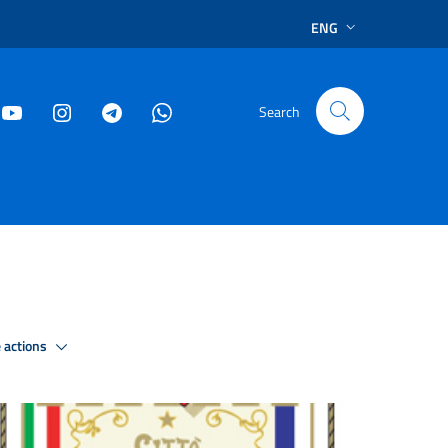
ENG
Search
 actions