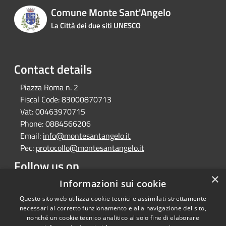
Comune Monte Sant'Angelo
La Città dei due siti UNESCO
Contact details
Piazza Roma n. 2
Fiscal Code:
83000870713
Vat:
00463970715
Phone:
0884566206
Email:
info@montesantangelo.it
Pec:
protocollo@montesantangelo.it
Follow us on
×
Facebook
Youtube
Instagram
Telegram
Whatsapp
Informazioni sui cookie
Questo sito web utilizza cookie tecnici e assimilati strettamente
necessari al corretto funzionamento e alla navigazione del sito,
nonché un cookie tecnico analitico al solo fine di elaborare