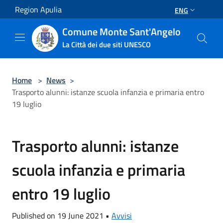
Salta al contenuto principale
Region Apulia
ENG
Comune Monte Sant'Angelo
La Città dei due siti UNESCO
Home
>
News
>
Trasporto alunni: istanze scuola infanzia e primaria entro
19 luglio
Trasporto alunni: istanze
scuola infanzia e primaria
entro 19 luglio
Published on 19 June 2021 •
Avvisi