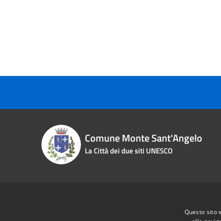
Comune Monte Sant'Angelo
La Città dei due siti UNESCO
Contact details
Questo sito 
Piazza Roma n. 2
Phone:
0