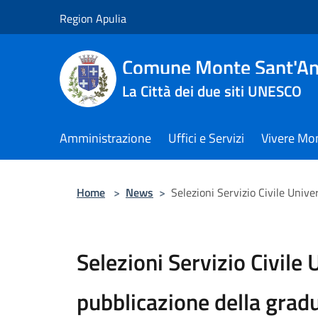
Salta al contenuto principale
Region Apulia
Comune Monte Sant'An
La Città dei due siti UNESCO
Amministrazione
Uffici e Servizi
Vivere Mo
Home
>
News
>
Selezioni Servizio Civile Unive
Selezioni Servizio Civile 
pubblicazione della gradu