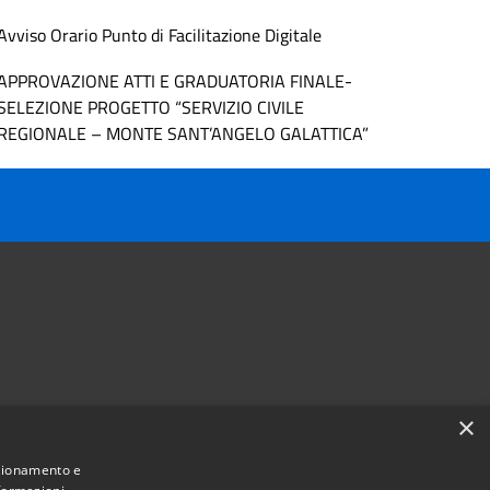
Avviso Orario Punto di Facilitazione Digitale
APPROVAZIONE ATTI E GRADUATORIA FINALE-
SELEZIONE PROGETTO “SERVIZIO CIVILE
REGIONALE – MONTE SANT’ANGELO GALATTICA”
×
Follow us on
nzionamento e
Facebook
Youtube
Instagram
Telegram
Whatsapp