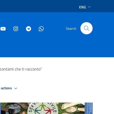
ENG
Search
ccontami che ti racconto”
 actions