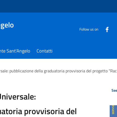
gelo
Follow us on
nte Sant'Angelo
Contatti
rsale: pubblicazione della graduatoria provvisoria del progetto “Ra
See
Universale:
atoria provvisoria del