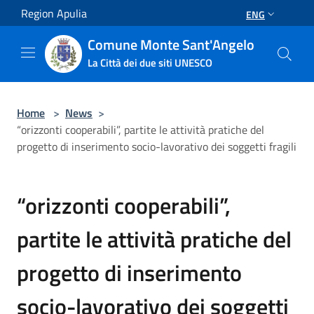
Salta al contenuto principale
Region Apulia
ENG
Comune Monte Sant'Angelo
La Città dei due siti UNESCO
Home
>
News
>
“orizzonti cooperabili”, partite le attività pratiche del
progetto di inserimento socio-lavorativo dei soggetti fragili
“orizzonti cooperabili”,
partite le attività pratiche del
progetto di inserimento
socio-lavorativo dei soggetti