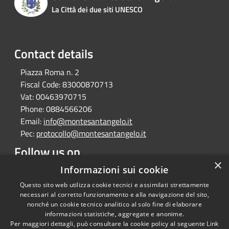
La Città dei due siti UNESCO
Contact details
Piazza Roma n. 2
Fiscal Code:
83000870713
Vat:
00463970715
Phone:
0884566206
Email:
info@montesantangelo.it
Pec:
protocollo@montesantangelo.it
Follow us on
×
Facebook
Youtube
Instagram
Telegram
Whatsapp
Informazioni sui cookie
Questo sito web utilizza cookie tecnici e assimilati strettamente
necessari al corretto funzionamento e alla navigazione del sito,
nonché un cookie tecnico analitico al solo fine di elaborare
informazioni statistiche, aggregate e anonime.
RSS
Copyright © 2026 • Comune
Per maggiori dettagli, può consultare la cookie policy al seguente
Link