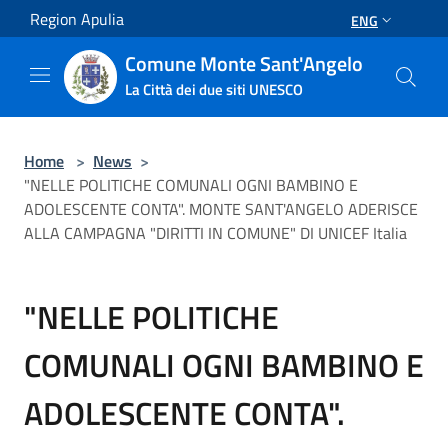
Salta al contenuto principale
Region Apulia
ENG
Comune Monte Sant'Angelo
La Città dei due siti UNESCO
Home
>
News
>
"NELLE POLITICHE COMUNALI OGNI BAMBINO E
ADOLESCENTE CONTA". MONTE SANT'ANGELO ADERISCE
ALLA CAMPAGNA "DIRITTI IN COMUNE" DI UNICEF Italia
"NELLE POLITICHE
COMUNALI OGNI BAMBINO E
ADOLESCENTE CONTA".