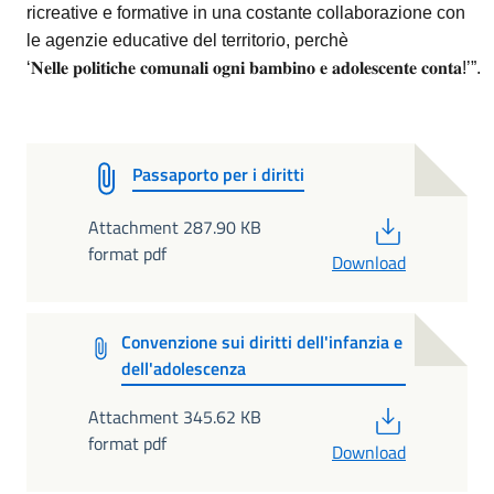
ricreative e formative in una costante collaborazione con
le agenzie educative del territorio, perchè
‘𝐍𝐞𝐥𝐥𝐞 𝐩𝐨𝐥𝐢𝐭𝐢𝐜𝐡𝐞 𝐜𝐨𝐦𝐮𝐧𝐚𝐥𝐢 𝐨𝐠𝐧𝐢 𝐛𝐚𝐦𝐛𝐢𝐧𝐨 𝐞 𝐚𝐝𝐨𝐥𝐞𝐬𝐜𝐞𝐧𝐭𝐞 𝐜𝐨𝐧𝐭𝐚!’”.
Passaporto per i diritti
PDF
Attachment 287.90 KB
format pdf
Download
Convenzione sui diritti dell'infanzia e
dell'adolescenza
PDF
Attachment 345.62 KB
format pdf
Download