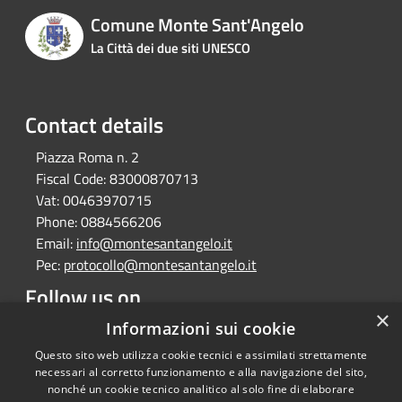
Comune Monte Sant'Angelo
La Città dei due siti UNESCO
Contact details
Piazza Roma n. 2
Fiscal Code:
83000870713
Vat:
00463970715
Phone:
0884566206
Email:
info@montesantangelo.it
Pec:
protocollo@montesantangelo.it
Follow us on
×
Informazioni sui cookie
Facebook
Youtube
Instagram
Telegram
Whatsapp
Questo sito web utilizza cookie tecnici e assimilati strettamente
necessari al corretto funzionamento e alla navigazione del sito,
nonché un cookie tecnico analitico al solo fine di elaborare