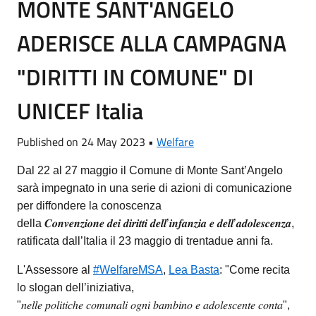
MONTE SANT'ANGELO
ADERISCE ALLA CAMPAGNA
"DIRITTI IN COMUNE" DI
UNICEF Italia
Published on 24 May 2023 •
Welfare
Dal 22 al 27 maggio il Comune di Monte Sant’Angelo
sarà impegnato in una serie di azioni di comunicazione
per diffondere la conoscenza
della 𝑪𝒐𝒏𝒗𝒆𝒏𝒛𝒊𝒐𝒏𝒆 𝒅𝒆𝒊 𝒅𝒊𝒓𝒊𝒕𝒕𝒊 𝒅𝒆𝒍𝒍’𝒊𝒏𝒇𝒂𝒏𝒛𝒊𝒂 𝒆 𝒅𝒆𝒍𝒍’𝒂𝒅𝒐𝒍𝒆𝒔𝒄𝒆𝒏𝒛𝒂,
ratificata dall’Italia il 23 maggio di trentadue anni fa.
L'Assessore al
#WelfareMSA
,
Lea Basta
: "Come recita
lo slogan dell’iniziativa,
"𝑛𝑒𝑙𝑙𝑒 𝑝𝑜𝑙𝑖𝑡𝑖𝑐ℎ𝑒 𝑐𝑜𝑚𝑢𝑛𝑎𝑙𝑖 𝑜𝑔𝑛𝑖 𝑏𝑎𝑚𝑏𝑖𝑛𝑜 𝑒 𝑎𝑑𝑜𝑙𝑒𝑠𝑐𝑒𝑛𝑡𝑒 𝑐𝑜𝑛𝑡𝑎",