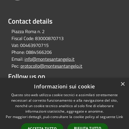
Contact details
Piazza Roma n. 2
Fiscal Code:
83000870713
Vat:
00463970715
Phone:
0884566206
Email:
info@montesantangelo.it
Pec:
protocollo@montesantangelo.it
Follow us on
×
Facebook
Youtube
Instagram
Telegram
Whatsapp
Informazioni sui cookie
Questo sito web utilizza cookie tecnici e assimilati strettamente
necessari al corretto funzionamento e alla navigazione del sito,
nonché un cookie tecnico analitico al solo fine di elaborare
informazioni statistiche, aggregate e anonime.
RSS
Copyright © 2026 • Comune
Per maggiori dettagli, può consultare la cookie policy al seguente
Link
Accessibility
Monte Sant'Angelo • Powered
Privacy
Municipium
Admin
by
•
RIFIUTA TUTTO
ACCETTA TUTTO