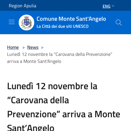
Salta al contenuto principale
Region Apulia
ENG
Comune Monte Sant'Angelo
La Città dei due siti UNESCO
Home
>
News
>
Lunedì 12 novembre la “Carovana della Prevenzione”
arriva a Monte Sant’Angelo
Lunedì 12 novembre la
“Carovana della
Prevenzione” arriva a Monte
Sant’Angelo