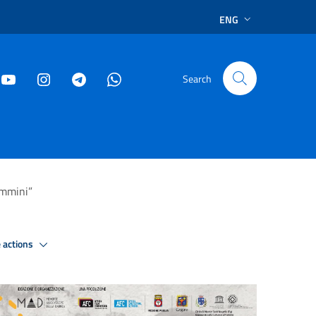
ENG
Search
ammini”
 actions