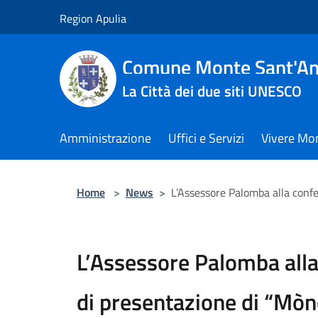
Salta al contenuto principale
Region Apulia
Comune Monte Sant'An
La Città dei due siti UNESCO
Amministrazione
Uffici e Servizi
Vivere Mo
Home
>
News
>
L’Assessore Palomba alla conf
L’Assessore Palomba all
di presentazione di “Mòn