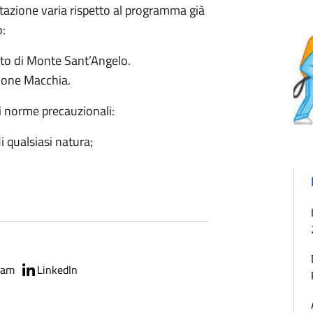
stazione varia rispetto al programma già
o:
ato di Monte Sant’Angelo.
ione Macchia.
nti norme precauzionali:
i qualsiasi natura;
ram
LinkedIn