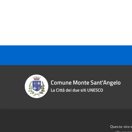
Comune Monte Sant'Angelo
La Città dei due siti UNESCO
Contact details
Questo sito 
Piazza Roma n. 2
Phone:
0