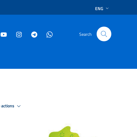
ENG
Search
 actions