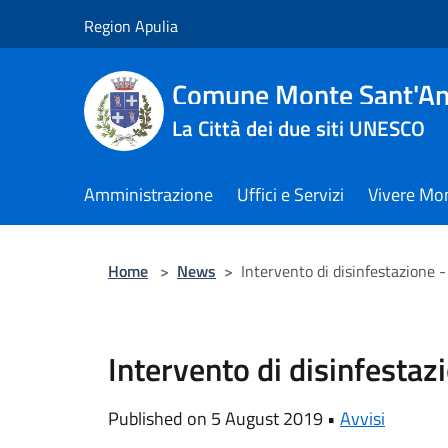
Salta al contenuto principale
Region Apulia
Comune Monte Sant'An
La Città dei due siti UNESCO
Amministrazione
Uffici e Servizi
Vivere Mo
Home
>
News
>
Intervento di disinfestazione -
Intervento di disinfestaz
Published on 5 August 2019 •
Avvisi