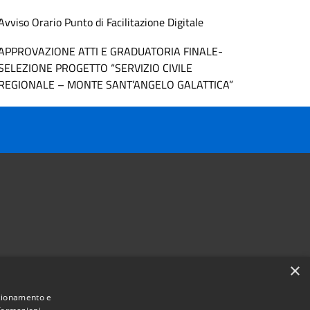
Avviso Orario Punto di Facilitazione Digitale
APPROVAZIONE ATTI E GRADUATORIA FINALE-
SELEZIONE PROGETTO “SERVIZIO CIVILE
REGIONALE – MONTE SANT’ANGELO GALATTICA”
×
Follow us on
nzionamento e
Facebook
Youtube
Instagram
Telegram
Whatsapp