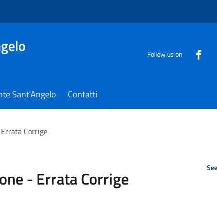
gelo
Follow us on
nte Sant'Angelo
Contatti
 Errata Corrige
See
ione - Errata Corrige