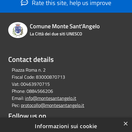
Rate this site, help us improve
Comune Monte Sant'Angelo
La Città dei due siti UNESCO
Contact details
Piazza Roma n. 2
Fiscal Code:
83000870713
Vat:
00463970715
Phone:
0884566206
Email:
info@montesantangelo.it
Pec:
protocollo@montesantangelo.it
Follow us on
×
Facebook
Youtube
Instagram
Telegram
Whatsapp
Informazioni sui cookie