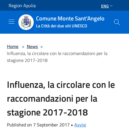
Salta al contenuto principale
Region Apulia
ENG
Comune Monte Sant'Angelo
La Città dei due siti UNESCO
Home
>
News
>
Influenza, la circolare con le raccomandazioni per la
stagione 2017-2018
Influenza, la circolare con le
raccomandazioni per la
stagione 2017-2018
Published on 7 September 2017 •
Avvisi