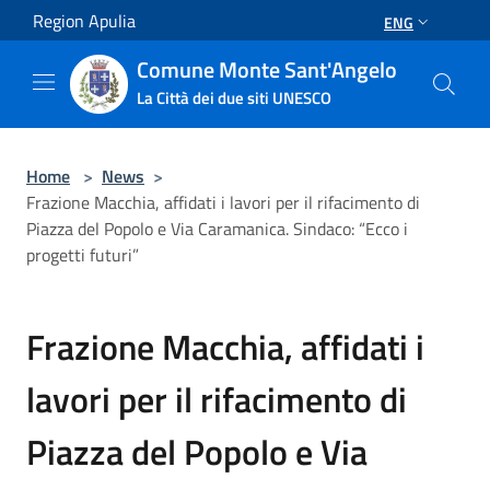
Salta al contenuto principale
Region Apulia
ENG
Comune Monte Sant'Angelo
La Città dei due siti UNESCO
Home
>
News
>
Frazione Macchia, affidati i lavori per il rifacimento di
Piazza del Popolo e Via Caramanica. Sindaco: “Ecco i
progetti futuri”
Frazione Macchia, affidati i
lavori per il rifacimento di
Piazza del Popolo e Via