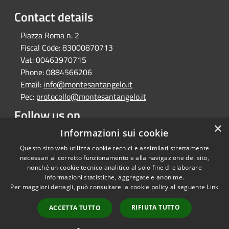
Contact details
Piazza Roma n. 2
Fiscal Code:
83000870713
Vat:
00463970715
Phone:
0884566206
Email:
info@montesantangelo.it
Pec:
protocollo@montesantangelo.it
Follow us on
×
Facebook
Youtube
Instagram
Telegram
Whatsapp
Informazioni sui cookie
Questo sito web utilizza cookie tecnici e assimilati strettamente
necessari al corretto funzionamento e alla navigazione del sito,
nonché un cookie tecnico analitico al solo fine di elaborare
informazioni statistiche, aggregate e anonime.
RSS
Copyright © 2026 • Comune
Per maggiori dettagli, può consultare la cookie policy al seguente
Link
Accessibility
Monte Sant'Angelo • Powered
Privacy
Municipium
Admin
by
•
RIFIUTA TUTTO
ACCETTA TUTTO
Cookie
access