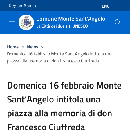
Salta al contenuto principale
Region Apulia
ENG
Comune Monte Sant'Angelo
La Città dei due siti UNESCO
Home
>
News
>
Domenica 16 febbraio Monte Sant’Angelo intitola una
piazza alla memoria di don Francesco Ciuffreda
Domenica 16 febbraio Monte
Sant’Angelo intitola una
piazza alla memoria di don
Francesco Ciuffreda