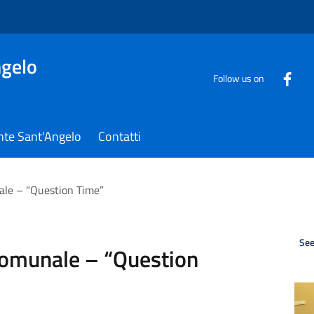
gelo
Follow us on
nte Sant'Angelo
Contatti
ale – “Question Time”
See
comunale – “Question