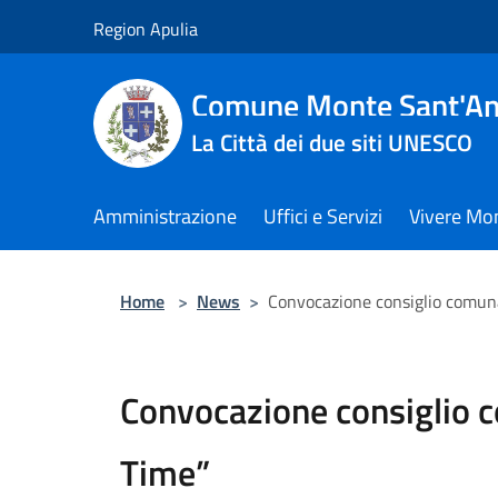
Salta al contenuto principale
Region Apulia
Comune Monte Sant'An
La Città dei due siti UNESCO
Amministrazione
Uffici e Servizi
Vivere Mo
Home
>
News
>
Convocazione consiglio comun
Convocazione consiglio 
Time”