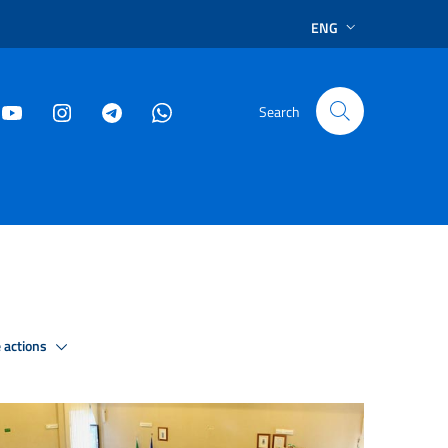
ENG
Search
 actions