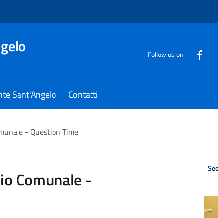
gelo
Follow us on
nte Sant'Angelo
Contatti
omunale - Question Time
See
lio Comunale -