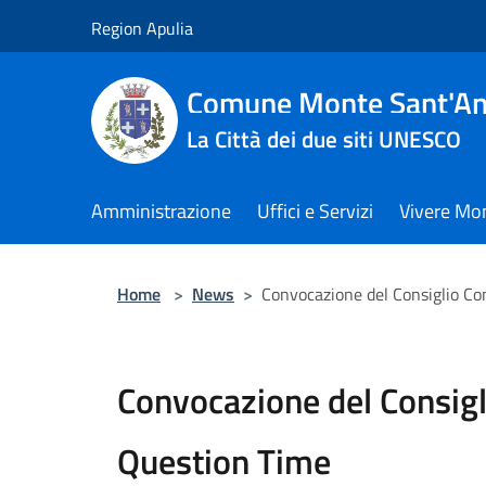
Salta al contenuto principale
Region Apulia
Comune Monte Sant'An
La Città dei due siti UNESCO
Amministrazione
Uffici e Servizi
Vivere Mo
Home
>
News
>
Convocazione del Consiglio C
Convocazione del Consig
Question Time