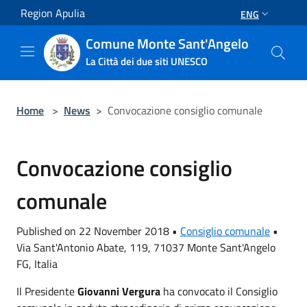
Salta al contenuto principale
Region Apulia
ENG
Comune Monte Sant'Angelo
La Città dei due siti UNESCO
Home
>
News
>
Convocazione consiglio comunale
Convocazione consiglio
comunale
Published on 22 November 2018 •
Consiglio comunale
•
Via Sant'Antonio Abate, 119, 71037 Monte Sant'Angelo
FG, Italia
Il Presidente
Giovanni Vergura
ha convocato il Consiglio