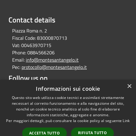
Contact details
Piazza Roma n. 2
Fiscal Code:
83000870713
Vat:
00463970715
Phone:
0884566206
Email:
info@montesantangelo.it
Pec:
protocollo@montesantangelo.it
Follow us on
×
Facebook
Youtube
Instagram
Telegram
Whatsapp
Informazioni sui cookie
Questo sito web utilizza cookie tecnici e assimilati strettamente
necessari al corretto funzionamento e alla navigazione del sito,
nonché un cookie tecnico analitico al solo fine di elaborare
informazioni statistiche, aggregate e anonime.
RSS
Copyright © 2026 • Comune
Per maggiori dettagli, può consultare la cookie policy al seguente
Link
Accessibility
Monte Sant'Angelo • Powered
Privacy
Municipium
Admin
by
•
RIFIUTA TUTTO
ACCETTA TUTTO