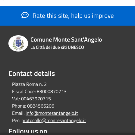
Rate this site, help us improve
Comune Monte Sant'Angelo
La Città dei due siti UNESCO
Contact details
Piazza Roma n. 2
Fiscal Code:
83000870713
Vat:
00463970715
Phone:
0884566206
Email:
info@montesantangelo.it
Pec:
protocollo@montesantangelo.it
Follow us on