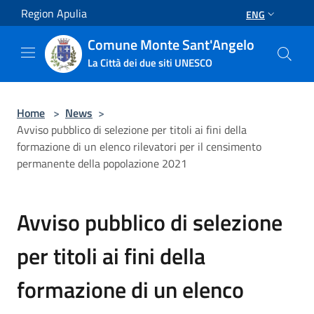
Salta al contenuto principale
Region Apulia
ENG
Comune Monte Sant'Angelo
La Città dei due siti UNESCO
Home
>
News
>
Avviso pubblico di selezione per titoli ai fini della
formazione di un elenco rilevatori per il censimento
permanente della popolazione 2021
Avviso pubblico di selezione
per titoli ai fini della
formazione di un elenco