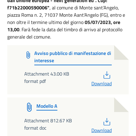
dall'unione europea - next generation eu". Cup:
f71b22000590006"
, al comune di Monte sant’Angelo,
piazza Roma n. 2, 71037 Monte Aant'Angelo (FG), entro e
non oltre il termine ultimo del giorno
05/07/2023, ore
13,00
. Farà fede la data del timbro di arrivo al protocollo
generale del comune.
Avviso pubblico di manifestazione di
interesse
PDF
Attachment 43.00 KB
format pdf
Download
Modello A
PDF
Attachment 812.67 KB
format doc
Download