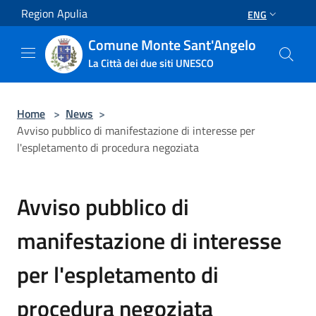
Salta al contenuto principale
Region Apulia
ENG
Comune Monte Sant'Angelo
La Città dei due siti UNESCO
Home
>
News
>
Avviso pubblico di manifestazione di interesse per
l'espletamento di procedura negoziata
Avviso pubblico di
manifestazione di interesse
per l'espletamento di
procedura negoziata