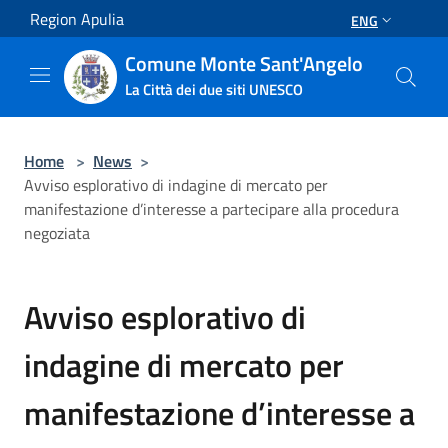
Salta al contenuto principale
Region Apulia
ENG
Comune Monte Sant'Angelo
La Città dei due siti UNESCO
Home
>
News
>
Avviso esplorativo di indagine di mercato per
manifestazione d’interesse a partecipare alla procedura
negoziata
Avviso esplorativo di
indagine di mercato per
manifestazione d’interesse a