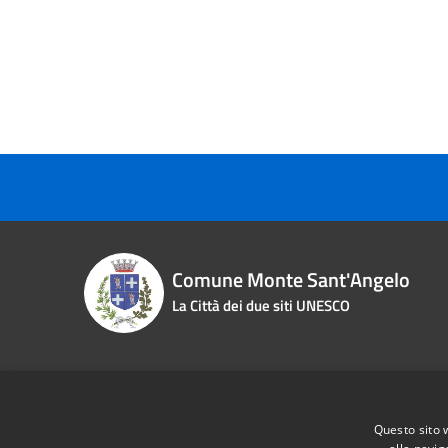
Comune Monte Sant'Angelo
La Città dei due siti UNESCO
Contact details
Questo sito 
Piazza Roma n. 2
Phone:
0