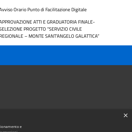
Avviso Orario Punto di Facilitazione Digitale
APPROVAZIONE ATTI E GRADUATORIA FINALE-
SELEZIONE PROGETTO “SERVIZIO CIVILE
REGIONALE – MONTE SANT’ANGELO GALATTICA”
×
Follow us on
nzionamento e
Facebook
Youtube
Instagram
Telegram
Whatsapp