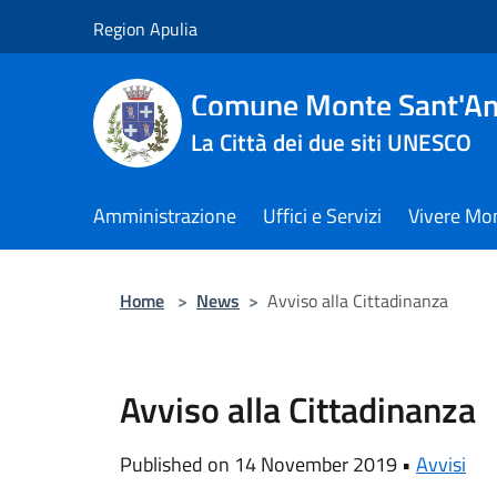
Salta al contenuto principale
Region Apulia
Comune Monte Sant'An
La Città dei due siti UNESCO
Amministrazione
Uffici e Servizi
Vivere Mo
Home
>
News
>
Avviso alla Cittadinanza
Avviso alla Cittadinanza
Published on 14 November 2019 •
Avvisi