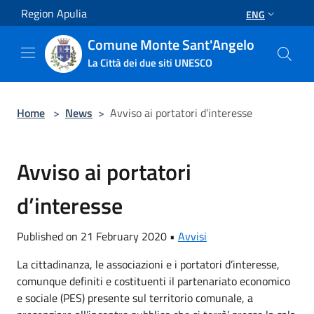
Salta al contenuto principale
Region Apulia
ENG
Comune Monte Sant'Angelo
La Città dei due siti UNESCO
Home
>
News
>
Avviso ai portatori d’interesse
Avviso ai portatori
d’interesse
Published on 21 February 2020 •
Avvisi
La cittadinanza, le associazioni e i portatori d’interesse,
comunque definiti e costituenti il partenariato economico
e sociale (PES) presente sul territorio comunale, a