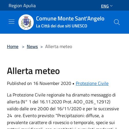
Salta al contenuto principale
Region Apulia
ENG
Comune Monte Sant'Angelo
La Città dei due siti UNESCO
Home
>
News
>
Allerta meteo
Allerta meteo
Published on 16 November 2020 •
Protezione Civile
La Protezione Civile regionale ha diramato messaggio di
allerta (N° 1 del 16.11.2020 Prot. AOO_026_12912)
valido dalle ore 20:00 del 16/11/2020 e per le successive
24 ore. Evento previsto: "Precipitazioni: diffuse, a
prevalente carattere di rovescio o temporale, specie sui