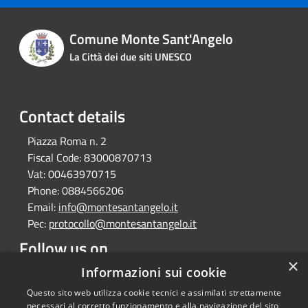
Comune Monte Sant'Angelo
La Città dei due siti UNESCO
Contact details
Piazza Roma n. 2
Fiscal Code:
83000870713
Vat:
00463970715
Phone:
0884566206
Email:
info@montesantangelo.it
Pec:
protocollo@montesantangelo.it
Follow us on
×
Facebook
Youtube
Instagram
Telegram
Whatsapp
Informazioni sui cookie
Questo sito web utilizza cookie tecnici e assimilati strettamente
necessari al corretto funzionamento e alla navigazione del sito,