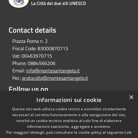
La Città dei due siti UNESCO
Contact details
Piazza Roma n. 2
Fiscal Code:
83000870713
Vat:
00463970715
Phone:
0884566206
Email:
info@montesantangelo.it
Pec:
protocollo@montesantangelo.it
Follow us on
×
Facebook
Youtube
Instagram
Telegram
Whatsapp
Informazioni sui cookie
Questo sito web utilizza cookie tecnici e assimilati strettamente
necessari al corretto funzionamento e alla navigazione del sito,
nonché un cookie tecnico analitico al solo fine di elaborare
informazioni statistiche, aggregate e anonime.
RSS
Copyright © 2026 • Comune
Per maggiori dettagli, può consultare la cookie policy al seguente
Link
Accessibility
Monte Sant'Angelo • Powered