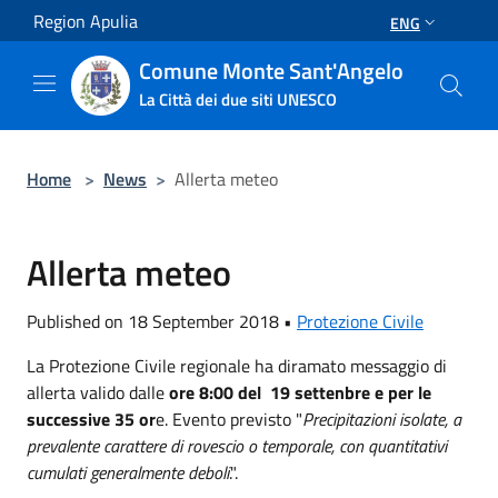
Salta al contenuto principale
Region Apulia
ENG
Comune Monte Sant'Angelo
La Città dei due siti UNESCO
Home
>
News
>
Allerta meteo
Allerta meteo
Published on 18 September 2018 •
Protezione Civile
La Protezione Civile regionale ha diramato messaggio di
allerta valido dalle
ore 8:00 del 19 settenbre e per le
successive 35 or
e. Evento previsto "
Precipitazioni isolate, a
prevalente carattere di rovescio o temporale, con quantitativi
cumulati generalmente deboli
.".