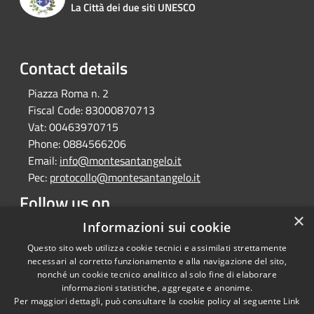
La Città dei due siti UNESCO
Contact details
Piazza Roma n. 2
Fiscal Code:
83000870713
Vat:
00463970715
Phone:
0884566206
Email:
info@montesantangelo.it
Pec:
protocollo@montesantangelo.it
Follow us on
×
Facebook
Youtube
Instagram
Telegram
Whatsapp
Informazioni sui cookie
Questo sito web utilizza cookie tecnici e assimilati strettamente
necessari al corretto funzionamento e alla navigazione del sito,
nonché un cookie tecnico analitico al solo fine di elaborare
informazioni statistiche, aggregate e anonime.
RSS
Copyright © 2026 • Comune
Per maggiori dettagli, può consultare la cookie policy al seguente
Link
Accessibility
Monte Sant'Angelo • Powered