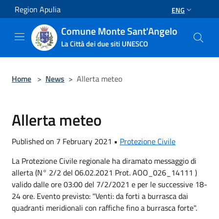
Salta al contenuto principale
Region Apulia
ENG
Comune Monte Sant'Angelo
La Città dei due siti UNESCO
Home
>
News
>
Allerta meteo
Allerta meteo
Published on 7 February 2021 •
Protezione Civile
La Protezione Civile regionale ha diramato messaggio di
allerta (N° 2/2 del 06.02.2021 Prot. AOO_026_14111 )
valido dalle ore 03:00 del 7/2/2021 e per le successive 18-
24 ore. Evento previsto: "Venti: da forti a burrasca dai
quadranti meridionali con raffiche fino a burrasca forte".