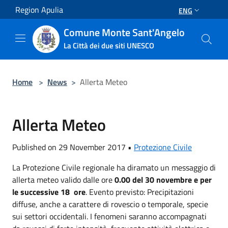
Salta al contenuto principale
Region Apulia
ENG
Comune Monte Sant'Angelo
La Città dei due siti UNESCO
Home
>
News
>
Allerta Meteo
Allerta Meteo
Published on 29 November 2017 •
Protezione Civile
La Protezione Civile regionale ha diramato un messaggio di
allerta meteo valido dalle ore
0.00 del 30 novembre e per
le successive 18 ore
. Evento previsto: Precipitazioni
diffuse, anche a carattere di rovescio o temporale, specie
sui settori occidentali. I fenomeni saranno accompagnati