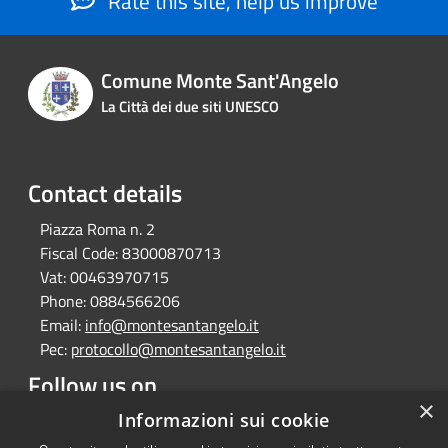
Rate this site, help us improve
Comune Monte Sant'Angelo
La Città dei due siti UNESCO
Contact details
Piazza Roma n. 2
Fiscal Code:
83000870713
Vat:
00463970715
Phone:
0884566206
Email:
info@montesantangelo.it
Pec:
protocollo@montesantangelo.it
Follow us on
×
Facebook
Youtube
Instagram
Telegram
Whatsapp
Informazioni sui cookie