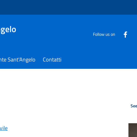
gelo
Follow us on
nte Sant'Angelo
Contatti
See
vile