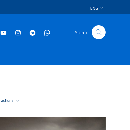
ENG
Search
 actions