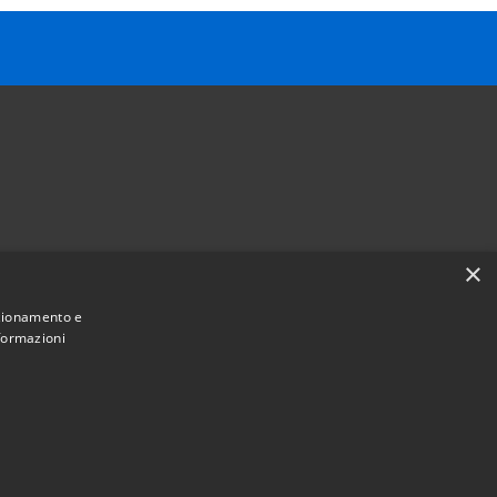
×
Follow us on
nzionamento e
Facebook
Youtube
Instagram
Telegram
Whatsapp
nformazioni
Municipium
Admin access
e Sant'Angelo • Powered by
•