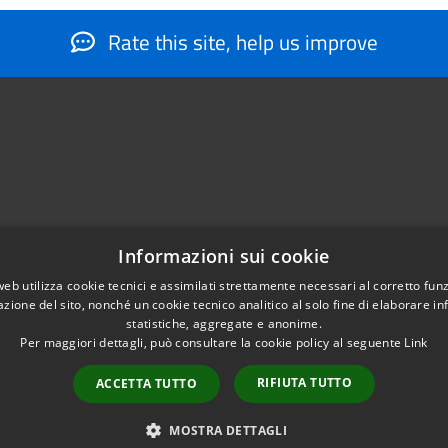
Rate this site, help us improve
Informazioni sui cookie
web utilizza cookie tecnici e assimilati strettamente necessari al corretto fu
884566206
azione del sito, nonché un cookie tecnico analitico al solo fine di elaborare i
nfo@montesantangelo.it
statistiche, aggregate e anonime.
tocollo@montesantangelo.it
Per maggiori dettagli, può consultare la cookie policy al seguente
Link
RIFIUTA TUTTO
ACCETTA TUTTO
Copyright © 2026 • Comune Mont
MOSTRA DETTAGLI