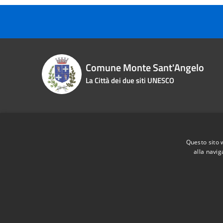
Comune Monte Sant'Angelo
La Città dei due siti UNESCO
Contact details
Questo sito 
Piazza Roma n. 2
Phone:
0
alla navig
Fiscal Code:
83000870713
Email:
i
Vat:
00463970715
Pec:
pro
RSS
Accessibility
Privacy
Cookie
Sitemap