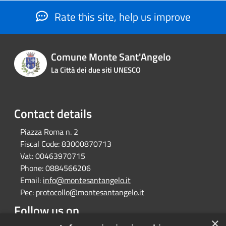
Rate this site, help us improve
Comune Monte Sant'Angelo
La Città dei due siti UNESCO
Contact details
Piazza Roma n. 2
Fiscal Code:
83000870713
Vat:
00463970715
Phone:
0884566206
Email:
info@montesantangelo.it
Pec:
protocollo@montesantangelo.it
Follow us on
×