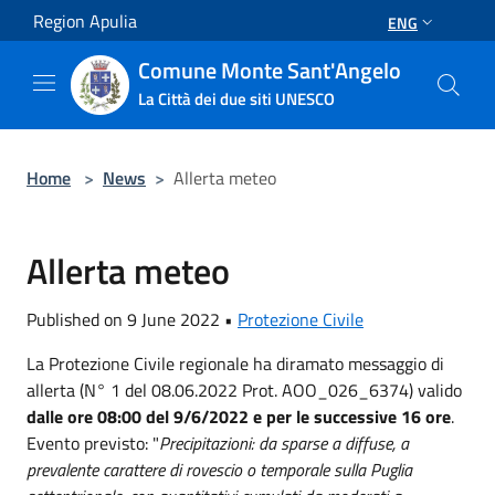
Salta al contenuto principale
Region Apulia
ENG
Comune Monte Sant'Angelo
La Città dei due siti UNESCO
Home
>
News
>
Allerta meteo
Allerta meteo
Published on 9 June 2022 •
Protezione Civile
La Protezione Civile regionale ha diramato messaggio di
allerta (N° 1 del 08.06.2022 Prot. AOO_026_6374) valido
dalle ore 08:00 del 9/6/2022
e per le successive 16 ore
.
Evento previsto: "
Precipitazioni: da sparse a diffuse, a
prevalente carattere di rovescio o temporale sulla Puglia