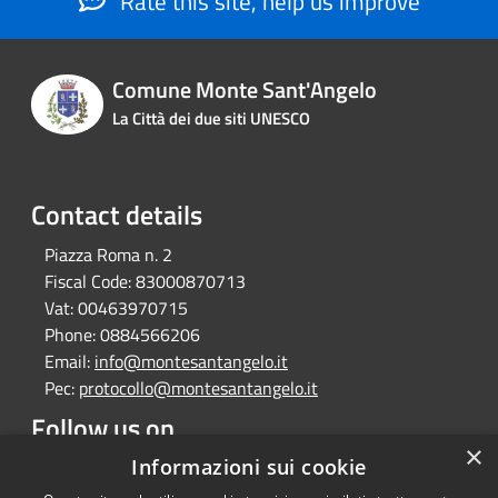
Rate this site, help us improve
Comune Monte Sant'Angelo
La Città dei due siti UNESCO
Contact details
Piazza Roma n. 2
Fiscal Code:
83000870713
Vat:
00463970715
Phone:
0884566206
Email:
info@montesantangelo.it
Pec:
protocollo@montesantangelo.it
Follow us on
×
Facebook
Youtube
Instagram
Telegram
Whatsapp
Informazioni sui cookie