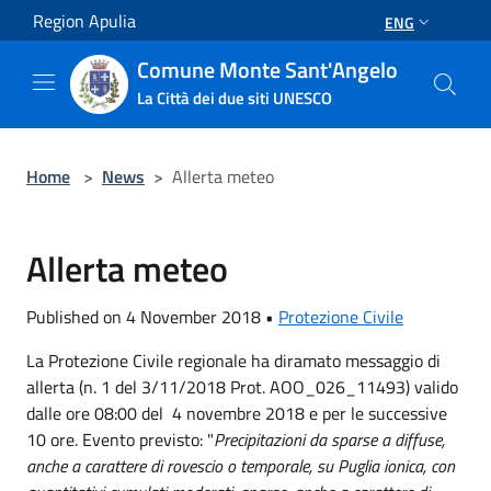
Salta al contenuto principale
Region Apulia
ENG
Comune Monte Sant'Angelo
La Città dei due siti UNESCO
Home
>
News
>
Allerta meteo
Allerta meteo
Published on 4 November 2018 •
Protezione Civile
La Protezione Civile regionale ha diramato messaggio di
allerta (n. 1 del 3/11/2018 Prot. AOO_026_11493) valido
dalle ore 08:00 del 4 novembre 2018 e per le successive
10 ore. Evento previsto: "
Precipitazioni da sparse a diffuse,
anche a carattere di rovescio o temporale, su Puglia ionica, con