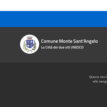
Comune Monte Sant'Angelo
La Città dei due siti UNESCO
Contact details
Questo sito 
Piazza Roma n. 2
Phone:
0
alla navig
Fiscal Code:
83000870713
Email:
i
Vat:
00463970715
Pec:
pro