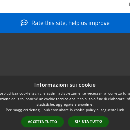
Rate this site, help us improve
Informazioni sui cookie
web utilizza cookie tecnici e assimilati strettamente necessari al corretto fu
884566206
azione del sito, nonché un cookie tecnico analitico al solo fine di elaborare i
nfo@montesantangelo.it
statistiche, aggregate e anonime.
tocollo@montesantangelo.it
Per maggiori dettagli, può consultare la cookie policy al seguente
Link
RIFIUTA TUTTO
ACCETTA TUTTO