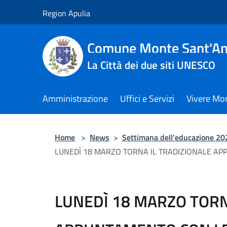
Salta al contenuto principale
Region Apulia
Comune Monte Sant'An
La Città dei due siti UNESCO
Amministrazione
Uffici e Servizi
Vivere Mo
Home
>
News
>
Settimana dell'educazione 20
LUNEDÌ 18 MARZO TORNA IL TRADIZIONALE AP
LUNEDÌ 18 MARZO TORN