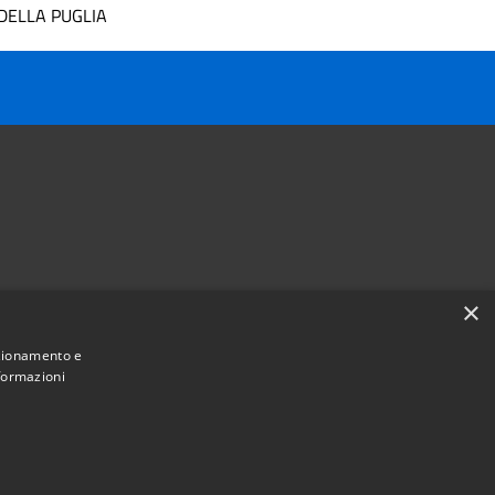
DELLA PUGLIA
×
Follow us on
nzionamento e
Facebook
Youtube
Instagram
Telegram
Whatsapp
nformazioni