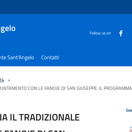
gelo
Follow us on
nte Sant'Angelo
Contatti
24
>
PUNTAMENTO CON LE FANOJE DI SAN GIUSEPPE: IL PROGRAMMA
See
A IL TRADIZIONALE