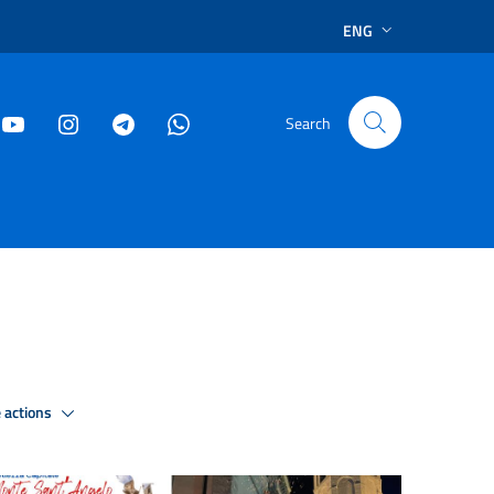
ENG
Search
 actions