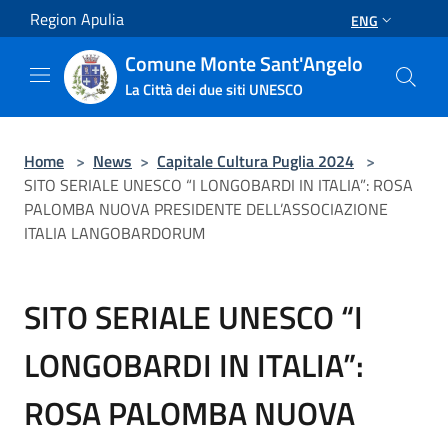
Salta al contenuto principale
Region Apulia
ENG
Comune Monte Sant'Angelo
La Città dei due siti UNESCO
Home
>
News
>
Capitale Cultura Puglia 2024
>
SITO SERIALE UNESCO “I LONGOBARDI IN ITALIA”: ROSA
PALOMBA NUOVA PRESIDENTE DELL’ASSOCIAZIONE
ITALIA LANGOBARDORUM
SITO SERIALE UNESCO “I
LONGOBARDI IN ITALIA”:
ROSA PALOMBA NUOVA