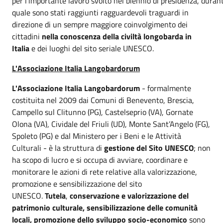
per l’importante lavoro svolto nel biennio di presidenza, durant
quale sono stati raggiunti ragguardevoli traguardi in
direzione di un sempre maggiore coinvolgimento dei
cittadini
nella conoscenza della civiltà longobarda in
Italia
e dei luoghi del sito seriale UNESCO.
L'Associazione Italia Langobardorum
L'Associazione Italia Langobardorum
- formalmente
costituita nel 2009 dai Comuni di Benevento, Brescia,
Campello sul Clitunno (PG), Castelseprio (VA), Gornate
Olona (VA), Cividale del Friuli (UD), Monte Sant’Angelo (FG),
Spoleto (PG) e dal Ministero per i Beni e le Attività
Culturali - è la struttura di
gestione del Sito UNESCO
; non
ha scopo di lucro e si occupa di avviare, coordinare e
monitorare le azioni di rete relative alla valorizzazione,
promozione e sensibilizzazione del sito
UNESCO.
Tutela
,
conservazione e valorizzazione del
patrimonio culturale, sensibilizzazione delle comunità
locali, promozione dello sviluppo socio-economico
sono