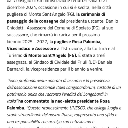
dal Consiglio di Amministrazione tenutosi sabato 21
dicembre 2024, occasione in cui si è svolta, nella città
pugliese di Monte Sant’Angelo (FG),
la cerimonia di
passaggio delle consegne
dal presidente uscente, Danilo
Chiodetti, Assessore del Comune di Spoleto (PG), al suo
successore, che rimarrà in carica per il prossimo
biennio 2025 - 2027,
la pugliese Rosa Palomba,
Vicesindaco e Assessore
all’Istruzione, alla Cultura e al
Turismo
di Monte Sant’Angelo (FG).
È stata altresì
assegnata, al Sindaco di Cividale del Friuli (UD) Daniela
Bernardi,
la vicepresidenza per il biennio a venire.
"Sono profondamente onorata di assumere la presidenza
dell'associazione nazionale Italia Langobardorum, custode di un
patrimonio unico che racconta l'eredità dei Longobardi in
Italia”
ha commentato la neo-eletta presidente Rosa
Palomba
.
“Questo riconoscimento UNESCO, che collega luoghi e
storie straordinarie del nostro Paese, rappresenta una sfida e
una responsabilità che accolgo con entusiasmo e