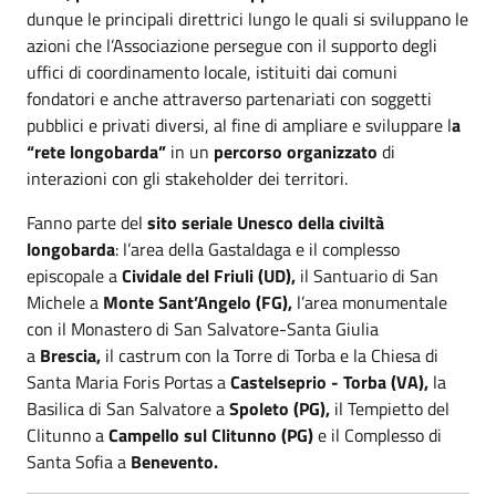
dunque le principali direttrici lungo le quali si sviluppano le
azioni che l’Associazione persegue con il supporto degli
uffici di coordinamento locale, istituiti dai comuni
fondatori e anche attraverso partenariati con soggetti
pubblici e privati diversi, al fine di ampliare e sviluppare l
a
“rete longobarda”
in un
percorso organizzato
di
interazioni con gli stakeholder dei territori.
Fanno parte del
sito seriale Unesco della civiltà
longobarda
: l’area della Gastaldaga e il complesso
episcopale a
Cividale del Friuli (UD),
il Santuario di San
Michele a
Monte Sant’Angelo (FG),
l’area monumentale
con il Monastero di San Salvatore-Santa Giulia
a
Brescia,
il castrum con la Torre di Torba e la Chiesa di
Santa Maria Foris Portas a
Castelseprio - Torba (VA),
la
Basilica di San Salvatore a
Spoleto (PG),
il Tempietto del
Clitunno a
Campello sul Clitunno (PG)
e il Complesso di
Santa Sofia a
Benevento.