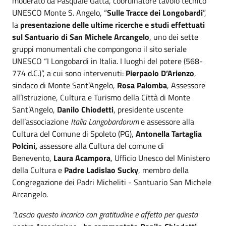
moderato da Pasquale Gatta, coordinatore tavolo tecnico
UNESCO Monte S. Angelo, “
Sulle Tracce dei Longobardi
”,
la
presentazione delle ultime ricerche e studi effettuati
sul Santuario di San Michele Arcangelo
, uno dei sette
gruppi monumentali che compongono il sito seriale
UNESCO “I Longobardi in Italia. I luoghi del potere (568-
774 d.C.)”, a cui sono intervenuti:
Pierpaolo D’Arienzo
,
sindaco di Monte Sant’Angelo,
Rosa Palomba
, Assessore
all’Istruzione, Cultura e Turismo della Città di Monte
Sant’Angelo,
Danilo Chiodetti
, presidente uscente
dell’associazione
Italia Langobardorum
e assessore alla
Cultura del Comune di Spoleto (PG),
Antonella Tartaglia
Polcini,
assessore alla Cultura del comune di
Benevento,
Laura Acampora
, Ufficio Unesco del Ministero
della Cultura e
Padre Ladislao Sucky
, membro della
Congregazione dei Padri Micheliti - Santuario San Michele
Arcangelo.
“Lascio questo incarico con gratitudine e affetto per questa