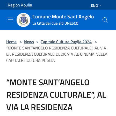
Salta al contenuto principale
Region Apulia
ENG
Comune Monte Sant'Angelo
La Città dei due siti UNESCO
Home
>
News
>
Capitale Cultura Puglia 2024
>
“MONTE SANT’ANGELO RESIDENZA CULTURALE”, AL VIA
LA RESIDENZA CULTURALE DEDICATA AL CINEMA NELLA
CAPITALE CULTURA PUGLIA
“MONTE SANT’ANGELO
RESIDENZA CULTURALE”, AL
VIA LA RESIDENZA