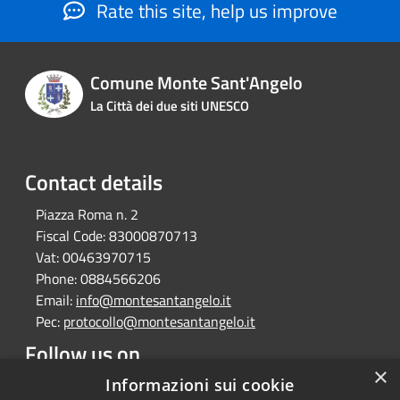
Rate this site, help us improve
Comune Monte Sant'Angelo
La Città dei due siti UNESCO
Contact details
Piazza Roma n. 2
Fiscal Code:
83000870713
Vat:
00463970715
Phone:
0884566206
Email:
info@montesantangelo.it
Pec:
protocollo@montesantangelo.it
Follow us on
×
Informazioni sui cookie
Facebook
Youtube
Instagram
Telegram
Whatsapp