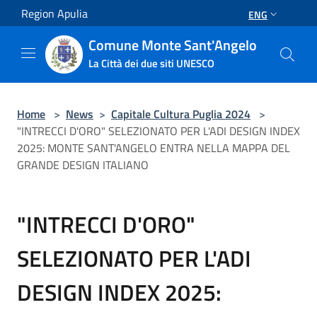
Salta al contenuto principale
Region Apulia
ENG
Comune Monte Sant'Angelo
La Città dei due siti UNESCO
Home
>
News
>
Capitale Cultura Puglia 2024
>
"INTRECCI D'ORO" SELEZIONATO PER L'ADI DESIGN INDEX
2025: MONTE SANT'ANGELO ENTRA NELLA MAPPA DEL
GRANDE DESIGN ITALIANO
"INTRECCI D'ORO"
SELEZIONATO PER L'ADI
DESIGN INDEX 2025: