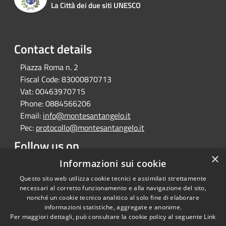
La Città dei due siti UNESCO
Contact details
Piazza Roma n. 2
Fiscal Code:
83000870713
Vat:
00463970715
Phone:
0884566206
Email:
info@montesantangelo.it
Pec:
protocollo@montesantangelo.it
Follow us on
×
Facebook
Youtube
Instagram
Telegram
Whatsapp
Informazioni sui cookie
Questo sito web utilizza cookie tecnici e assimilati strettamente
necessari al corretto funzionamento e alla navigazione del sito,
nonché un cookie tecnico analitico al solo fine di elaborare
informazioni statistiche, aggregate e anonime.
RSS
Copyright © 2026 • Comune
Per maggiori dettagli, può consultare la cookie policy al seguente
Link
Accessibility
Monte Sant'Angelo • Powered