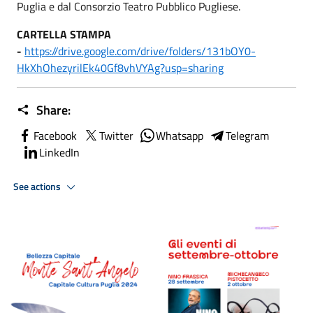
Puglia e dal Consorzio Teatro Pubblico Pugliese.
CARTELLA STAMPA
-
https://drive.google.com/drive/folders/131bOY0-
HkXhOhezyrilEk40Gf8vhVYAg?usp=sharing
Share:
Facebook
Twitter
Whatsapp
Telegram
LinkedIn
See actions