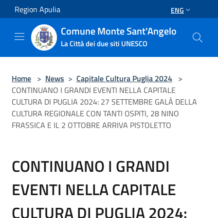
Salta al contenuto principale
Region Apulia
ENG
Comune Monte Sant'Angelo
La Città dei due siti UNESCO
Home
>
News
>
Capitale Cultura Puglia 2024
>
CONTINUANO I GRANDI EVENTI NELLA CAPITALE
CULTURA DI PUGLIA 2024: 27 SETTEMBRE GALÀ DELLA
CULTURA REGIONALE CON TANTI OSPITI, 28 NINO
FRASSICA E IL 2 OTTOBRE ARRIVA PISTOLETTO
CONTINUANO I GRANDI
EVENTI NELLA CAPITALE
CULTURA DI PUGLIA 2024: