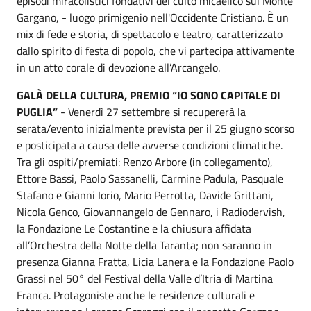
episodi miracolistici fondativi del culto micaelico sul Monte
Gargano, - luogo primigenio nell'Occidente Cristiano. È un
mix di fede e storia, di spettacolo e teatro, caratterizzato
dallo spirito di festa di popolo, che vi partecipa attivamente
in un atto corale di devozione all’Arcangelo.
GALÀ DELLA CULTURA, PREMIO “IO SONO CAPITALE DI
PUGLIA”
- Venerdì 27 settembre si recupererà la
serata/evento inizialmente prevista per il 25 giugno scorso
e posticipata a causa delle avverse condizioni climatiche.
Tra gli ospiti/premiati: Renzo Arbore (in collegamento),
Ettore Bassi, Paolo Sassanelli, Carmine Padula, Pasquale
Stafano e Gianni Iorio, Mario Perrotta, Davide Grittani,
Nicola Genco, Giovannangelo de Gennaro, i Radiodervish,
la Fondazione Le Costantine e la chiusura affidata
all’Orchestra della Notte della Taranta; non saranno in
presenza Gianna Fratta, Licia Lanera e la Fondazione Paolo
Grassi nel 50° del Festival della Valle d’Itria di Martina
Franca. Protagoniste anche le residenze culturali e