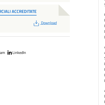
RCIALI ACCREDITATE
PDF
Download
ram
LinkedIn