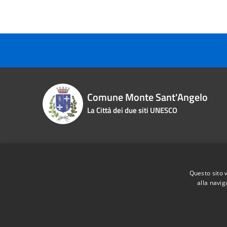
Comune Monte Sant'Angelo
La Città dei due siti UNESCO
Contact details
Questo sito 
Piazza Roma n. 2
Phone:
0
alla navig
Fiscal Code:
83000870713
Email:
i
Vat:
00463970715
Pec:
pro