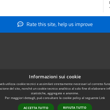
Rate this site, help us improve
Informazioni sui cookie
web utilizza cookie tecnici e assimilati strettamente necessari al corretto fu
884566206
azione del sito, nonché un cookie tecnico analitico al solo fine di elaborare i
nfo@montesantangelo.it
statistiche, aggregate e anonime.
tocollo@montesantangelo.it
Per maggiori dettagli, può consultare la cookie policy al seguente
Link
RIFIUTA TUTTO
ACCETTA TUTTO