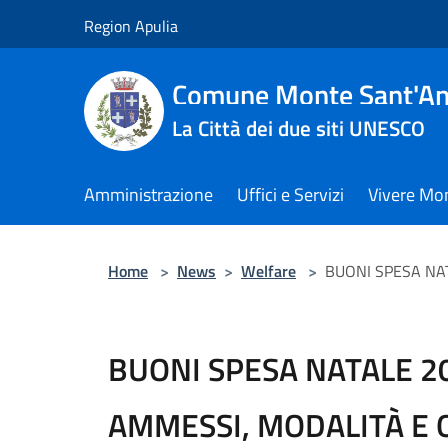
Salta al contenuto principale
Region Apulia
Comune Monte Sant'An
La Città dei due siti UNESCO
Amministrazione
Uffici e Servizi
Vivere Mo
Home
>
News
>
Welfare
>
BUONI SPESA NA
BUONI SPESA NATALE 2
AMMESSI, MODALITÀ E 