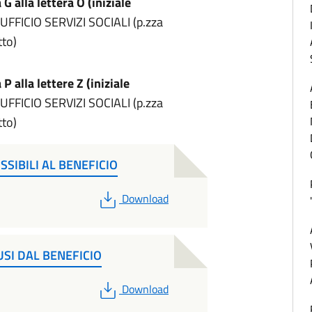
 G alla lettera O (iniziale
UFFICIO SERVIZI SOCIALI (p.zza
to)
 P alla lettere Z (iniziale
 UFFICIO SERVIZI SOCIALI (p.zza
to)
SSIBILI AL BENEFICIO
PDF
Download
USI DAL BENEFICIO
PDF
Download