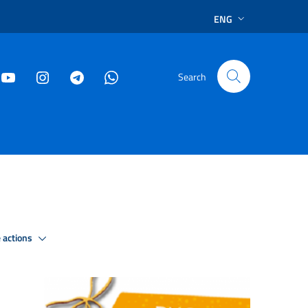
ENG
Search
 actions