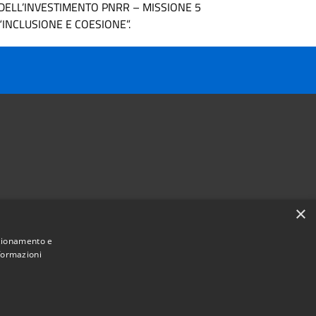
DELL’INVESTIMENTO PNRR – MISSIONE 5
“INCLUSIONE E COESIONE”.
×
Follow us on
nzionamento e
Facebook
Youtube
Instagram
Telegram
Whatsapp
nformazioni