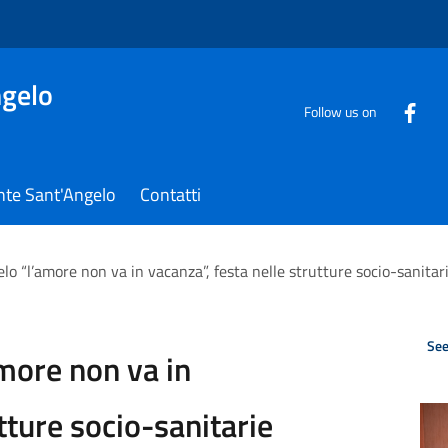
gelo
Follow us on
nte Sant'Angelo
Contatti
o “l’amore non va in vacanza”, festa nelle strutture socio-sanitarie
See
more non va in
tture socio-sanitarie