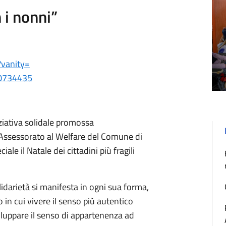
n i nonni”
?vanity=
0734435
iziativa solidale promossa
’Assessorato al Welfare del Comune di
le il Natale dei cittadini più fragili
lidarietà si manifesta in ogni sua forma,
 in cui vivere il senso più autentico
viluppare il senso di appartenenza ad