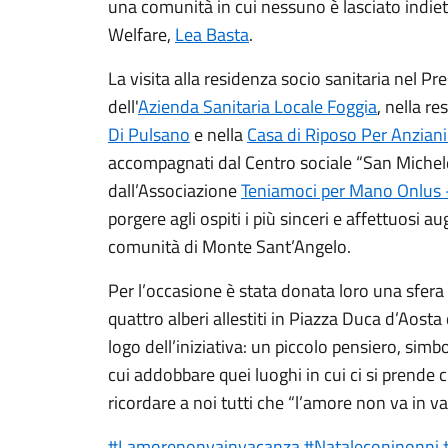
una comunità in cui nessuno è lasciato indiet
Welfare,
Lea Basta
.
La visita alla residenza socio sanitaria nel Pre
dell'
Azienda Sanitaria Locale Foggia
, nella r
Di Pulsano
e nella
Casa di Riposo Per Anziani
accompagnati dal Centro sociale “San Michel
dall’Associazione
Teniamoci per Mano Onlus 
porgere agli ospiti i più sinceri e affettuosi a
comunità di Monte Sant’Angelo.
Per l’occasione è stata donata loro una sfera 
quattro alberi allestiti in Piazza Duca d’Aosta 
logo dell’iniziativa: un piccolo pensiero, sim
cui addobbare quei luoghi in cui ci si prende
ricordare a noi tutti che “l’amore non va in v
#Lamorenonvainvacanza
#Nataleconinonni