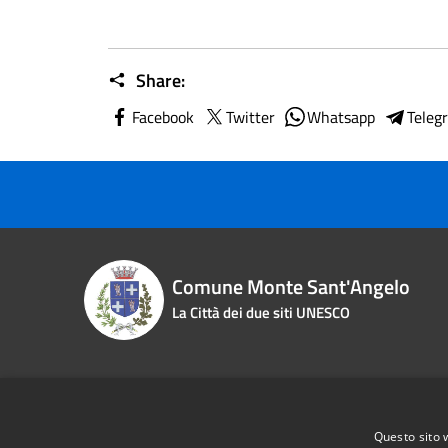
Share:
Facebook
Twitter
Whatsapp
Teleg
Comune Monte Sant'Angelo
La Città dei due siti UNESCO
Contact details
Questo sito 
Piazza Roma n. 2
Phone:
0