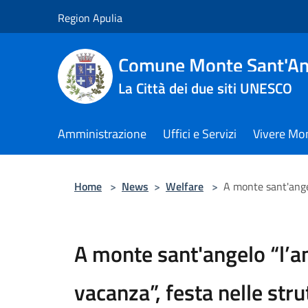
Salta al contenuto principale
Region Apulia
Comune Monte Sant'An
La Città dei due siti UNESCO
Amministrazione
Uffici e Servizi
Vivere Mo
Home
>
News
>
Welfare
>
A monte sant'angel
A monte sant'angelo “l’a
vacanza”, festa nelle stru