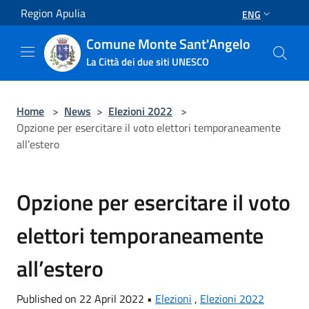
Salta al contenuto principale
Region Apulia
ENG
Comune Monte Sant'Angelo
La Città dei due siti UNESCO
Home
>
News
>
Elezioni 2022
>
Opzione per esercitare il voto elettori temporaneamente
all’estero
Opzione per esercitare il voto
elettori temporaneamente
all’estero
Published on 22 April 2022 •
Elezioni
,
Elezioni 2022