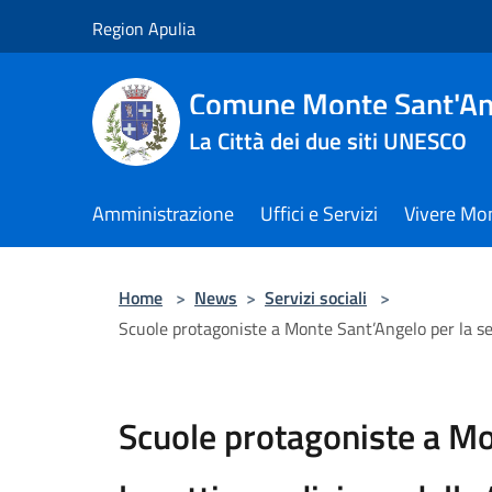
Salta al contenuto principale
Region Apulia
Comune Monte Sant'An
La Città dei due siti UNESCO
Amministrazione
Uffici e Servizi
Vivere Mo
Home
>
News
>
Servizi sociali
>
Scuole protagoniste a Monte Sant’Angelo per la se
Scuole protagoniste a Mo