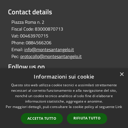
Contact details
Piazza Roma n. 2
Fiscal Code:
83000870713
Vat:
00463970715
Phone:
0884566206
Email:
info@montesantangelo.it
Pec:
protocollo@montesantangelo.it
Follow us on
×
Facebook
Youtube
Instagram
Telegram
Whatsapp
Informazioni sui cookie
Questo sito web utilizza cookie tecnici e assimilati strettamente
necessari al corretto funzionamento e alla navigazione del sito,
nonché un cookie tecnico analitico al solo fine di elaborare
informazioni statistiche, aggregate e anonime.
RSS
Copyright © 2026 • Comune
Per maggiori dettagli, può consultare la cookie policy al seguente
Link
Accessibility
Monte Sant'Angelo • Powered
Privacy
Municipium
Admin
by
•
RIFIUTA TUTTO
ACCETTA TUTTO
Cookie
access