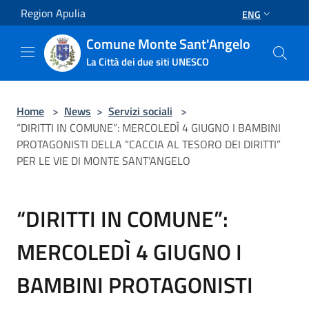
Salta al contenuto principale
Region Apulia
ENG
Comune Monte Sant'Angelo
La Città dei due siti UNESCO
Home
>
News
>
Servizi sociali
>
“DIRITTI IN COMUNE”: MERCOLEDÌ 4 GIUGNO I BAMBINI
PROTAGONISTI DELLA “CACCIA AL TESORO DEI DIRITTI”
PER LE VIE DI MONTE SANT’ANGELO
“DIRITTI IN COMUNE”:
MERCOLEDÌ 4 GIUGNO I
BAMBINI PROTAGONISTI